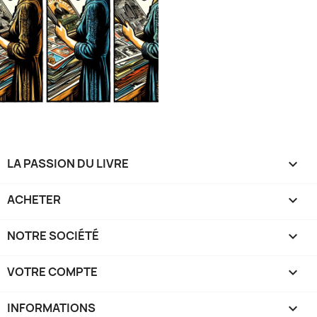
LA PASSION DU LIVRE

ACHETER

NOTRE SOCIÉTÉ

VOTRE COMPTE

INFORMATIONS
keyboard_arrow_down