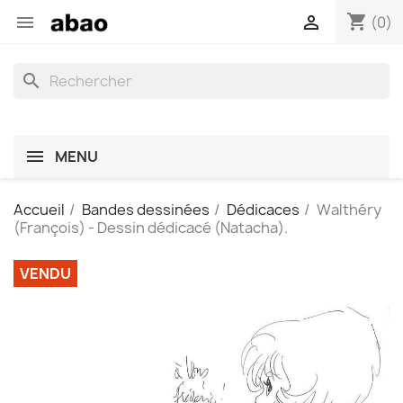
shopping_cart


(0)
search
MENU
Accueil
Bandes dessinées
Dédicaces
Walthéry
(François) - Dessin dédicacé (Natacha).
VENDU