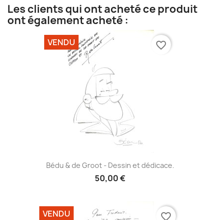
Les clients qui ont acheté ce produit
ont également acheté :
VENDU
favorite_border
Bédu & de Groot - Dessin et dédicace.
50,00 €
VENDU
favorite_border