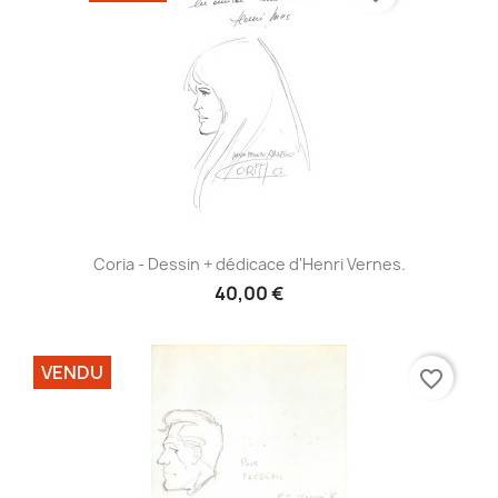
Coria - Dessin + dédicace d'Henri Vernes.
40,00 €
VENDU
favorite_border