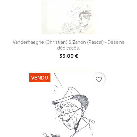
Vanderhaeghe (Christian) & Zanon (Pascal) - Dessins
dédicacés.
35,00 €
VENDU
favorite_border