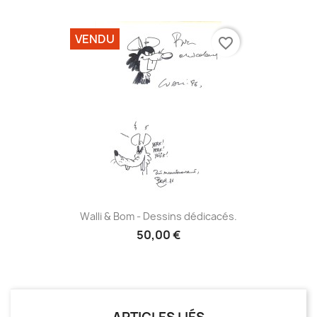
VENDU
favorite_border
Walli & Bom - Dessins dédicacés.
50,00 €