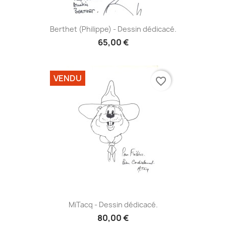
Berthet (Philippe) - Dessin dédicacé.
65,00 €
VENDU
favorite_border
MiTacq - Dessin dédicacé.
80,00 €