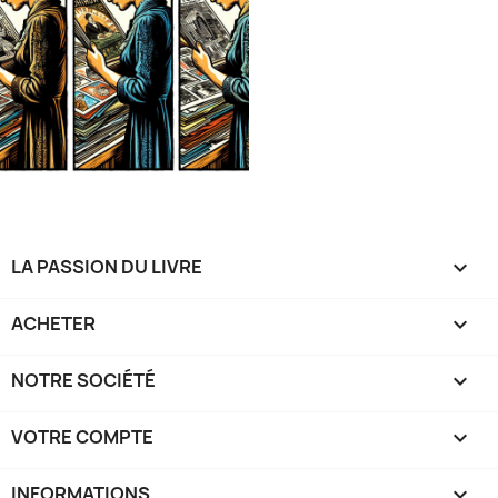
LA PASSION DU LIVRE

ACHETER

NOTRE SOCIÉTÉ

VOTRE COMPTE

INFORMATIONS
keyboard_arrow_down