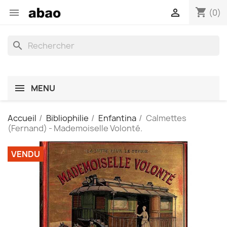
shopping_cart


(0)
search
MENU
Accueil
Bibliophilie
Enfantina
Calmettes
(Fernand) - Mademoiselle Volonté.
VENDU