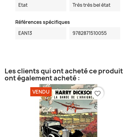
Etat
Très très bel état
Références spécifiques
EAN13
9782871510055
Les clients qui ont acheté ce produit
ont également acheté :
VENDU
favorite_border