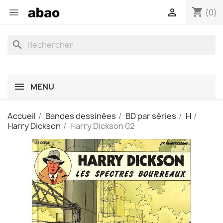
shopping_cart


(0)
search
MENU
Accueil
Bandes dessinées
BD par séries
H
Harry Dickson
Harry Dickson 02