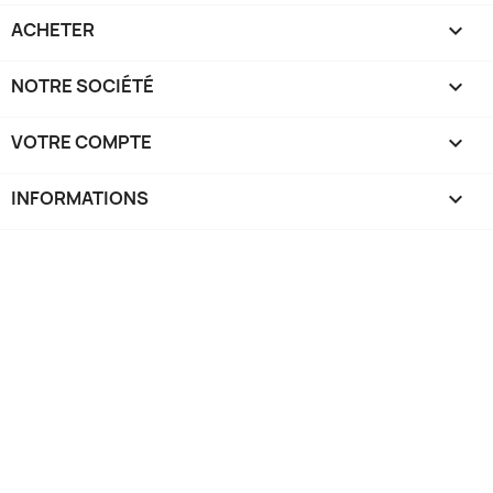
ACHETER

NOTRE SOCIÉTÉ

VOTRE COMPTE

INFORMATIONS
keyboard_arrow_down