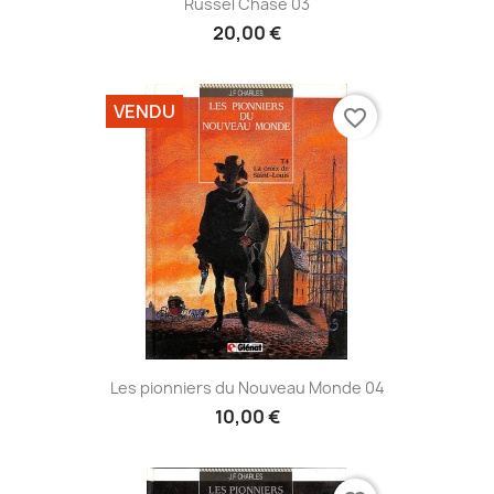
Russel Chase 03
20,00 €
VENDU
favorite_border
Les pionniers du Nouveau Monde 04
10,00 €