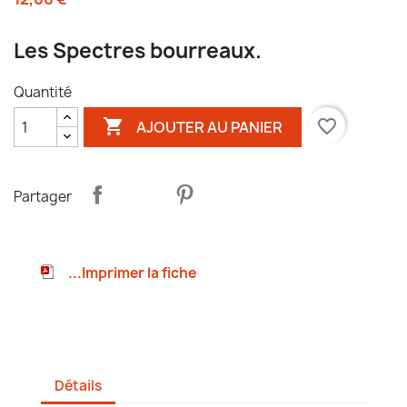
Les Spectres bourreaux.
Quantité

favorite_border
AJOUTER AU PANIER
Partager
...Imprimer la fiche
Détails