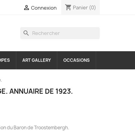
shopping_cart

Panier
(0)
Connexion
search
MPES
ART GALLERY
OCCASIONS
.
E. ANNUAIRE DE 1923.
ction du Baron de Troostembergh.