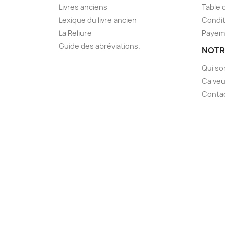
Livres anciens
Table 
Lexique du livre ancien
Condit
La Reliure
Payem
Guide des abréviations.
NOTR
Qui s
Ca veu
Conta