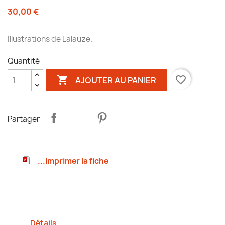
30,00 €
Illustrations de Lalauze.
Quantité

favorite_border
AJOUTER AU PANIER
Partager
...Imprimer la fiche
Détails