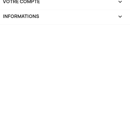
VOTRE COMPTE

INFORMATIONS
keyboard_arrow_down