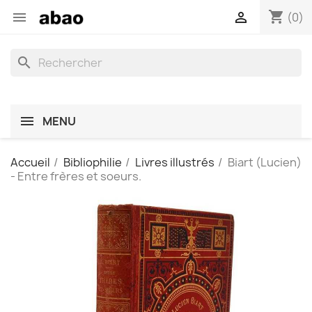
shopping_cart


(0)
search
MENU
Accueil
Bibliophilie
Livres illustrés
Biart (Lucien)
- Entre frères et soeurs.