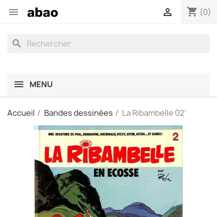
shopping_cart


(0)
search
MENU
Accueil
Bandes dessinées
La Ribambelle 02'