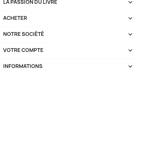
LA PASSION DU LIVRE

ACHETER

NOTRE SOCIÉTÉ

VOTRE COMPTE

INFORMATIONS
keyboard_arrow_down