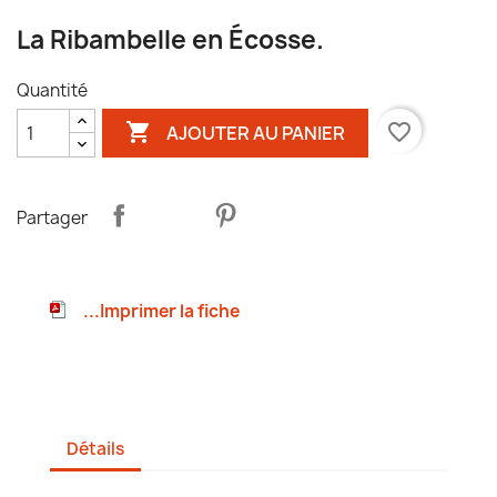
La Ribambelle en Écosse.
Quantité

favorite_border
AJOUTER AU PANIER
Partager
...Imprimer la fiche
Détails