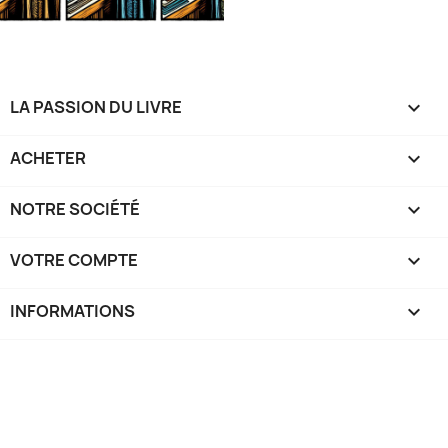
LA PASSION DU LIVRE

ACHETER

NOTRE SOCIÉTÉ

VOTRE COMPTE

INFORMATIONS
keyboard_arrow_down