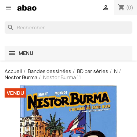
shopping_cart


(0)
search
MENU
Accueil
Bandes dessinées
BD par séries
N
Nestor Burma
Nestor Burma 11
VENDU