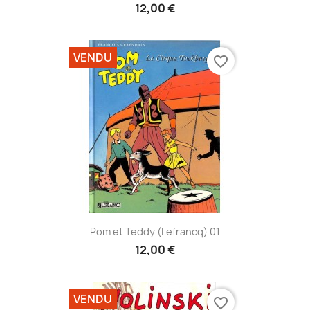
12,00 €
VENDU
favorite_border
Pom et Teddy (Lefrancq) 01
12,00 €
VENDU
favorite_border