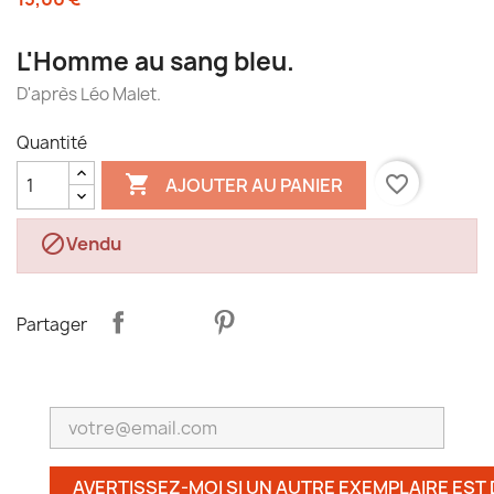
L'Homme au sang bleu.
D'après Léo Malet.
Quantité

favorite_border
AJOUTER AU PANIER

Vendu
Partager
AVERTISSEZ-MOI SI UN AUTRE EXEMPLAIRE EST