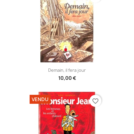
Demain, il fera jour
10,00 €
VENDU
favorite_border