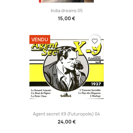
India dreams 05
15,00 €
VENDU
favorite_border
Agent secret X9 (Futuropolis) 04
24,00 €