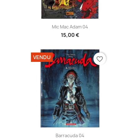
Mic Mac Adam 04
15,00 €
VENDU
favorite_border
Barracuda 04