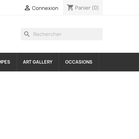
shopping_cart

Panier
(0)
Connexion
search
MPES
ART GALLERY
OCCASIONS