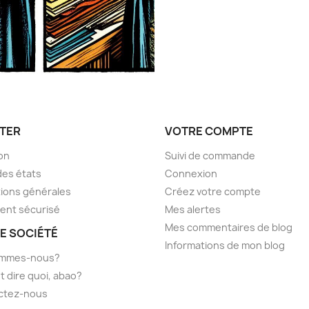
TER
VOTRE COMPTE
son
Suivi de commande
des états
Connexion
ions générales
Créez votre compte
ent sécurisé
Mes alertes
Mes commentaires de blog
E SOCIÉTÉ
Informations de mon blog
ommes-nous?
t dire quoi, abao?
ctez-nous