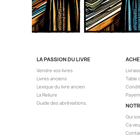
LA PASSION DU LIVRE
ACHE
Vendre vos livres
Livrai
Livres anciens
Table 
Lexique du livre ancien
Condit
La Reliure
Payem
Guide des abréviations.
NOTR
Qui s
Ca veu
Conta