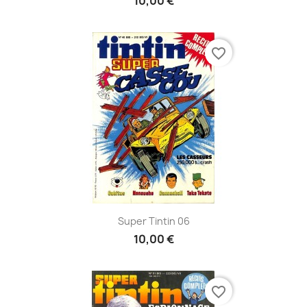
10,00 €
favorite_border
Super Tintin 06
10,00 €
favorite_border