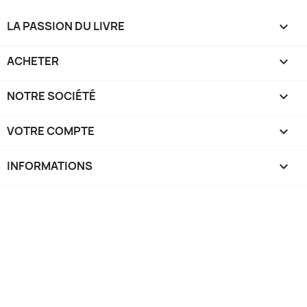
LA PASSION DU LIVRE

ACHETER

NOTRE SOCIÉTÉ

VOTRE COMPTE

INFORMATIONS
keyboard_arrow_down