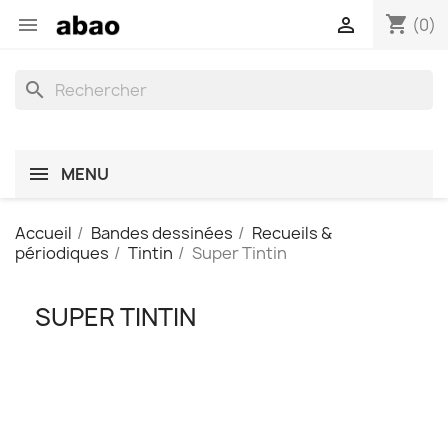
shopping_cart


(0)
search
MENU
Accueil
Bandes dessinées
Recueils &
périodiques
Tintin
Super Tintin
SUPER TINTIN