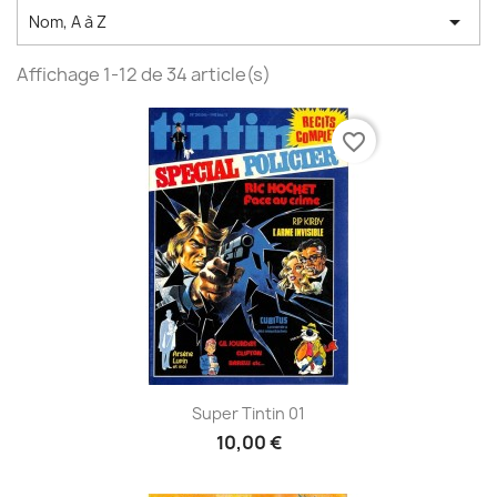

Nom, A à Z
Affichage 1-12 de 34 article(s)
favorite_border
Super Tintin 01
10,00 €