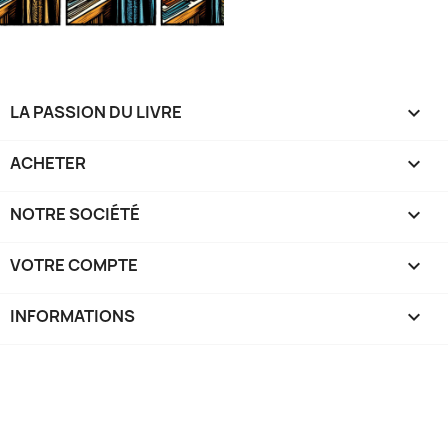
LA PASSION DU LIVRE

ACHETER

NOTRE SOCIÉTÉ

VOTRE COMPTE

INFORMATIONS
keyboard_arrow_down