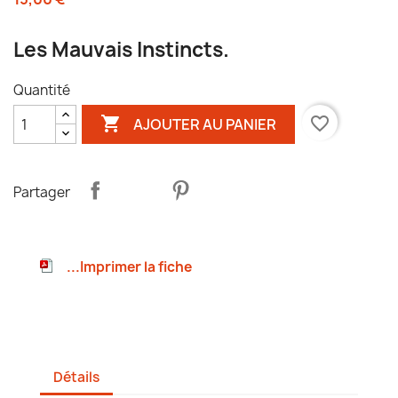
Les Mauvais Instincts.
Quantité

favorite_border
AJOUTER AU PANIER
Partager
...Imprimer la fiche
Détails