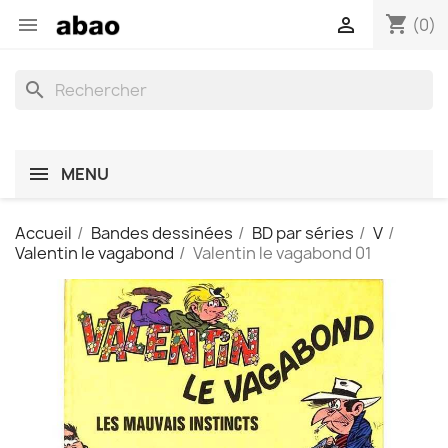
shopping_cart


(0)
search
MENU
Accueil
Bandes dessinées
BD par séries
V
Valentin le vagabond
Valentin le vagabond 01