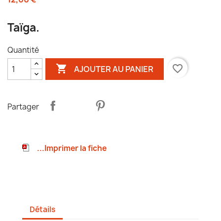
Taïga.
Quantité

favorite_border
AJOUTER AU PANIER
Partager
...Imprimer la fiche
Détails