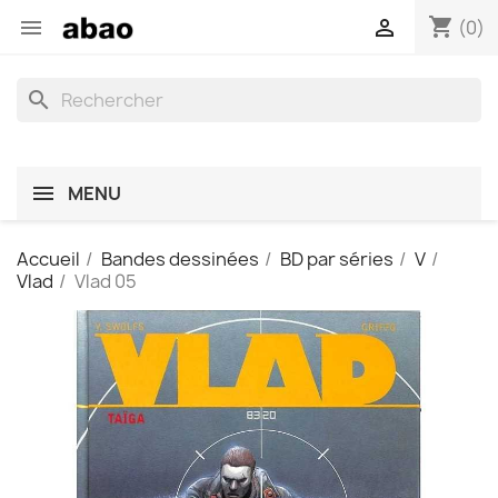
shopping_cart


(0)
search
MENU
Accueil
Bandes dessinées
BD par séries
V
Vlad
Vlad 05