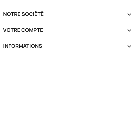
NOTRE SOCIÉTÉ

VOTRE COMPTE

INFORMATIONS
keyboard_arrow_down