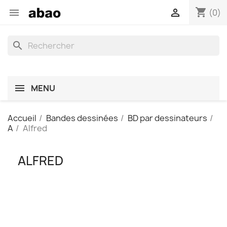
shopping_cart


(0)
search
MENU
Accueil
Bandes dessinées
BD par dessinateurs
A
Alfred
ALFRED