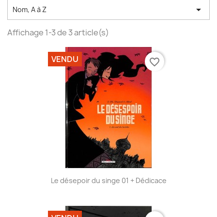

Nom, A à Z
Affichage 1-3 de 3 article(s)
VENDU
favorite_border
Le désepoir du singe 01 + Dédicace