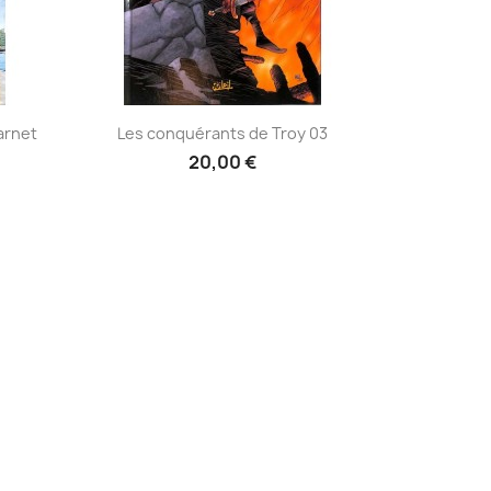
Aperçu rapide

arnet
Les conquérants de Troy 03
20,00 €