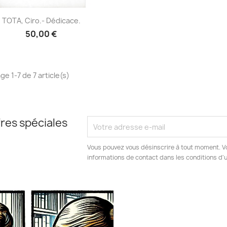
Aperçu rapide

TOTA, Ciro.- Dédicace.
50,00 €
ge 1-7 de 7 article(s)
res spéciales
Vous pouvez vous désinscrire à tout moment. V
informations de contact dans les conditions d'ut