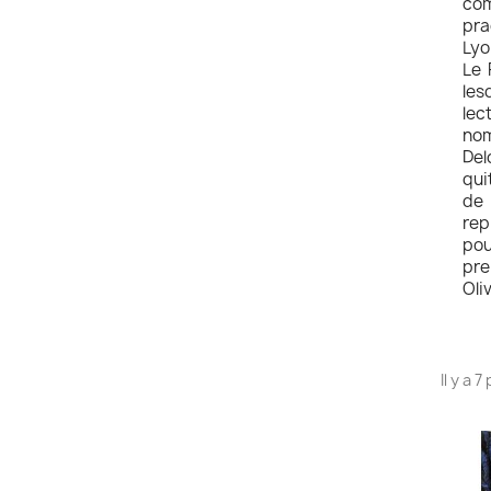
com
pra
Lyo
Le 
les
lec
nom
Del
qui
de 
rep
pou
pre
Oli
Il y a 