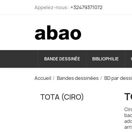
Appelez-nous :
+32479371072
BANDE DESSINÉE
BIBLIOPHILIE
Accueil
Bandes dessinées
BD par dess
T
TOTA (CIRO)
Cir
bac
ado
arr