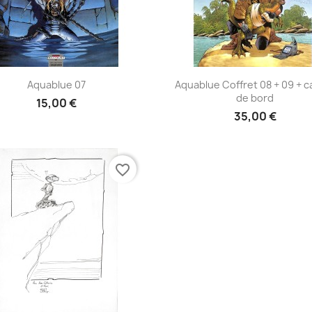
Aperçu rapide
Aperçu rapide


Aquablue 07
Aquablue Coffret 08 + 09 + c
de bord
15,00 €
35,00 €
favorite_border