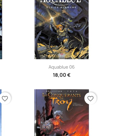
Aperçu rapide

Aquablue 06
18,00 €
favorite_border
favorite_border