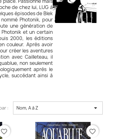
e place. Passionné mais
roche de chez lui, LUG à
quelques épisodes de Blek
os nommé Photonik, pour
toute une génération de
 Photonik et un certain
uis 2000, les éditions
en couleur. Après avoir
pour créer les aventures
ion avec Cailleteau, il
Aquablue, non seulement
nologiquement après le
cle, succédant ainsi à

par :
Nom, A à Z
favorite_border
favorite_border