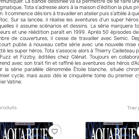
muniquer. La bande dessinée va lui permettre de se faire un
gmatique, Tota s'adresse alors à la maison d'édition la plus p
n. Il commence dès lors à travailler en atelier puis s'attèle à 
Roc. Sur sa lancée, il réalise les aventures d'un super hér
quelles il assume scénarios et dessins. La série marquera 
teurs et une réédition paraît en 1999. Après 50 épisodes de
bre de couvertures, il cesse de travailler avec Semic. Dep
court publie à nouveau cette série avec une nouvelle mise 
tté les super héros, Tota s'associe alors à Thierry Cailleteau 
Fuzz et Fizzby, éditées chez Glénat. Toujours en collaborat
rend avec son trait fin et raffiné les aventures des héros d'
r la série parallèle dénommée Étoile blanche, située chro
mier cycle, mais aussi dès le cinquième tome du premier cy
vier Vatine.
7 produits.
Trier 
favorite_border