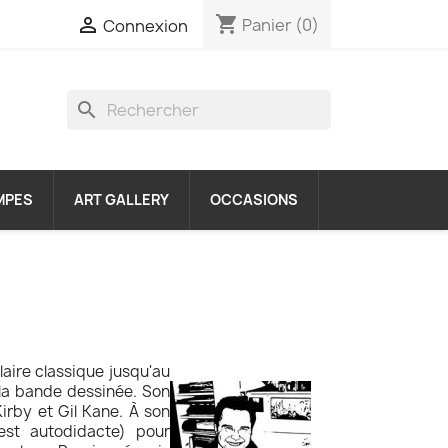
shopping_cart

Panier
(0)
Connexion
search
MPES
ART GALLERY
OCCASIONS
olaire classique jusqu'au
 la bande dessinée. Son
rby et Gil Kane. À son
 est autodidacte) pour