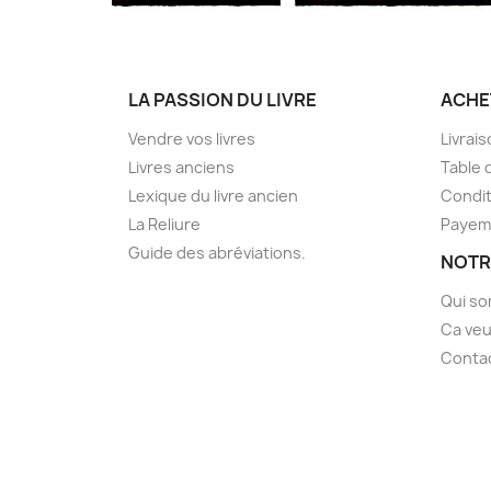
LA PASSION DU LIVRE
ACHE
Vendre vos livres
Livrai
Livres anciens
Table 
Lexique du livre ancien
Condit
La Reliure
Payem
Guide des abréviations.
NOTR
Qui s
Ca veu
Conta