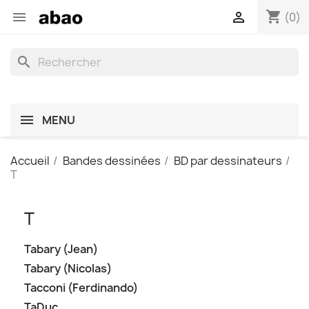
shopping_cart


(0)
search
MENU
Accueil
Bandes dessinées
BD par dessinateurs
T
T
Tabary (Jean)
Tabary (Nicolas)
Tacconi (Ferdinando)
TaDuc