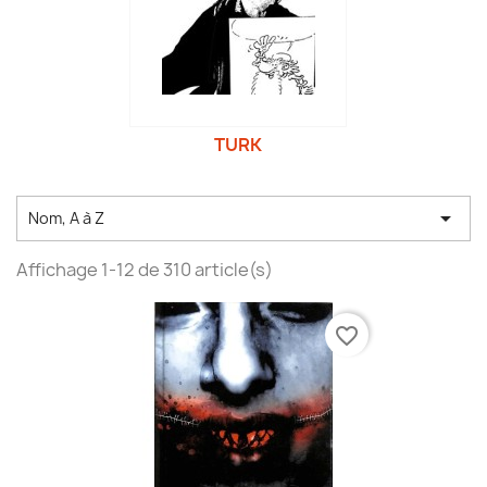
TURK

Nom, A à Z
Affichage 1-12 de 310 article(s)
favorite_border