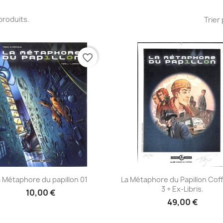
2 produits.
Trier 
favorite_border
Aperçu rapide
Aperçu rapide


a Métaphore du papillon 01
La Métaphore du Papillon Coff
3 + Ex-Libris.
10,00 €
49,00 €