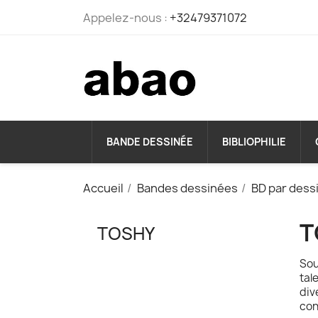
Appelez-nous :
+32479371072
BANDE DESSINÉE
BIBLIOPHILIE
Accueil
Bandes dessinées
BD par dess
T
TOSHY
Sou
tal
div
con