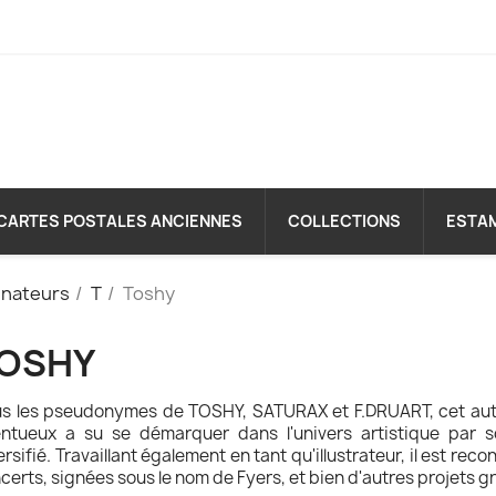
CARTES POSTALES ANCIENNES
COLLECTIONS
ESTA
inateurs
T
Toshy
OSHY
s les pseudonymes de TOSHY, SATURAX et F.DRUART, cet au
entueux a su se démarquer dans l'univers artistique par so
ersifié. Travaillant également en tant qu'illustrateur, il est rec
certs, signées sous le nom de Fyers, et bien d'autres projets 