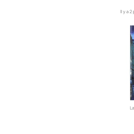
Il y a 
L