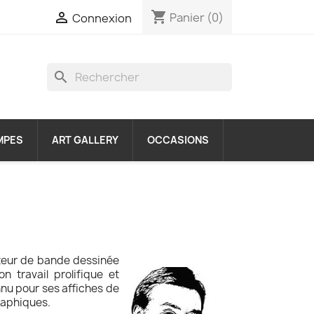
shopping_cart

Panier
(0)
Connexion
search
MPES
ART GALLERY
OCCASIONS
teur de bande dessinée
n travail prolifique et
onnu pour ses affiches de
graphiques.