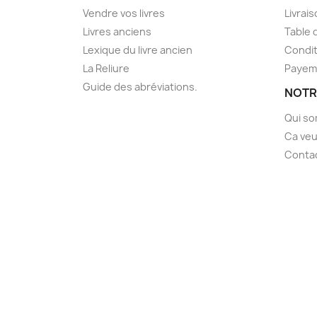
Vendre vos livres
Livrai
Livres anciens
Table 
Lexique du livre ancien
Condit
La Reliure
Payem
Guide des abréviations.
NOTR
Qui s
Ca veu
Conta