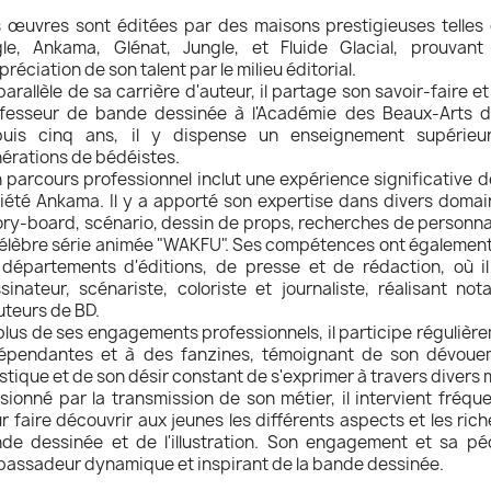
 œuvres sont éditées par des maisons prestigieuses telle
le, Ankama, Glénat, Jungle, et Fluide Glacial, prouvant
ppréciation de son talent par le milieu éditorial.
parallèle de sa carrière d'auteur, il partage son savoir-faire 
fesseur de bande dessinée à l'Académie des Beaux-Arts d
uis cinq ans, il y dispense un enseignement supérieur
érations de bédéistes.
 parcours professionnel inclut une expérience significative de
iété Ankama. Il y a apporté son expertise dans divers domain
ory-board, scénario, dessin de props, recherches de personn
célèbre série animée "WAKFU". Ses compétences ont également 
 départements d'éditions, de presse et de rédaction, où il
sinateur, scénariste, coloriste et journaliste, réalisant n
uteurs de BD.
plus de ses engagements professionnels, il participe régulièr
épendantes et à des fanzines, témoignant de son dévou
istique et de son désir constant de s'exprimer à travers divers
sionné par la transmission de son métier, il intervient fréq
r faire découvrir aux jeunes les différents aspects et les ric
de dessinée et de l'illustration. Son engagement et sa pé
assadeur dynamique et inspirant de la bande dessinée.