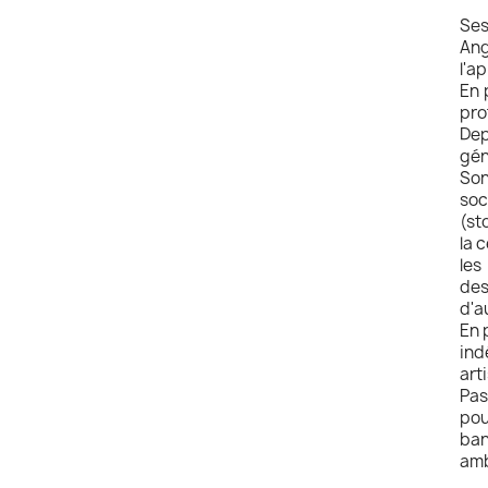
Ses
Ang
l'a
En 
pro
Dep
gén
Son
soc
(st
la 
les
des
d'a
En 
ind
art
Pas
pou
ban
amb