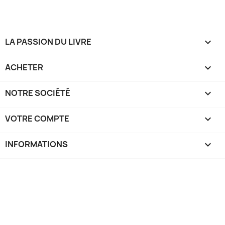
LA PASSION DU LIVRE

ACHETER

NOTRE SOCIÉTÉ

VOTRE COMPTE

INFORMATIONS
keyboard_arrow_down