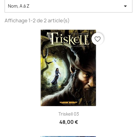

Nom, A à Z
Affichage 1-2 de 2 article(s)
favorite_border
Triskell 03
48,00 €