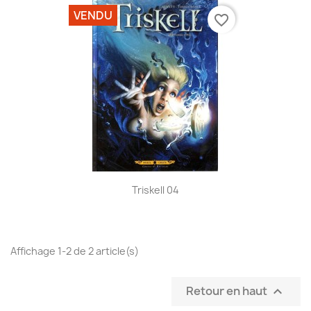
VENDU
favorite_border
Triskell 04
Affichage 1-2 de 2 article(s)
Retour en haut
