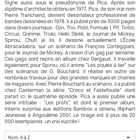
Signe aussi sous le pseudonyme de Pica. Après son
diplôme d’architecte obtenu en 1977, Pica, de son vrai nom
Pierre Tranchand, devient dessinateur professionnel de
bandes dessinées en 1978. Il a publié près de 3000 pages
dans divers journaux : Djin, Trio, Pistil, Formule 1, Pif, Tintin,
Circus, Gomme, Triolo, Hello Dédé, le Journal de Mickey,
Spirou, Chut! je lis. Il dessine actuellement L’École
Abracadabra, sur un scénario de François Corteggiani,
pour le Journal de Mickey, à raison d’un gag par semaine.
Ces gags sont repris en album chez Dargaud. Il travaille
également pour Spirou, où il anime “Les poules à lier” sur
des scénarios de G. Bouchard. Il réalise en outre de
nombreux travaux pour des grandes marques et chaînes
de magasins. Avec Pierre Bouchard au scénario, il a publié
chez Casterman la série “Croco et Fastefoude” dont
parait ici le quatrième épisode. Pica a aussi publié une
série intitulée : “Les profs”, et dont le premier album,
Interro surprise aux éditions Bamboo a obtenu l'Alphart
Jeunesse à Angoulême 2001. Le tirage est à plus de 20
000 exemplaires: un vrai succés !

Nom, A à Z