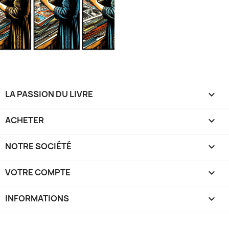
LA PASSION DU LIVRE

ACHETER

NOTRE SOCIÉTÉ

VOTRE COMPTE

INFORMATIONS
keyboard_arrow_down