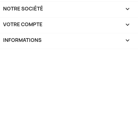
NOTRE SOCIÉTÉ

VOTRE COMPTE

INFORMATIONS
keyboard_arrow_down