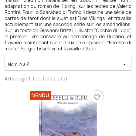
maison d'édition milanaise, en 2003, il réalise "Kim",
adaptation du roman de Kipling, sur les textes de Valerio
Rontini. Pour Lo Scarabeo di Torino il dessine une série de
cartes de tarot dont le sujet est "Les Vikings" et travaille
actuellement sur une seconde série sur les amérindiens.
Sur un texte de Giovanni Brizzi, il illustre "Occhio di Lupo",
le premier livre consacré au personnage de Ducario, et
travaille maintenant sur le deuxième épisode, "Foreste di
morte". Sergio Tisselli vit et travaille à Vado.

Nom, A à Z
Affichage 1-1 de 1 article(s)
VENDU
favorite_border