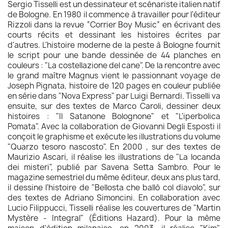
Sergio Tisselli est un dessinateur et scénariste italien natif
de Bologne. En 1980 il commence à travailler pour l'éditeur
Rizzoli dans la revue “Corrier Boy Music” en écrivant des
courts récits et dessinant les histoires écrites par
d'autres. L'histoire moderne de la peste à Bologne fournit
le script pour une bande dessinée de 44 planches en
couleurs : "La costellazione del cane". De la rencontre avec
le grand maître Magnus vient le passionnant voyage de
Joseph Pignata, histoire de 120 pages en couleur publiée
en série dans "Nova Express" par Luigi Bernardi. Tisselli va
ensuite, sur des textes de Marco Caroli, dessiner deux
histoires : "Il Satanone Bolognone" et "L'iperbolica
Pomata". Avec la collaboration de Giovanni Degli Esposti il
conçoit le graphisme et exécute les illustrations du volume
"Quarzo tesoro nascosto". En 2000 , sur des textes de
Maurizio Ascari, il réalise les illustrations de "La locanda
dei misteri", publié par Savena Setta Sambro. Pour le
magazine semestriel du même éditeur, deux ans plus tard,
il dessine l'histoire de "Bellosta che ballò col diavolo", sur
des textes de Adriano Simoncini. En collaboration avec
Lucio Filippucci, Tisselli réalise les couvertures de "Martin
Mystère - Integral" (Éditions Hazard). Pour la même