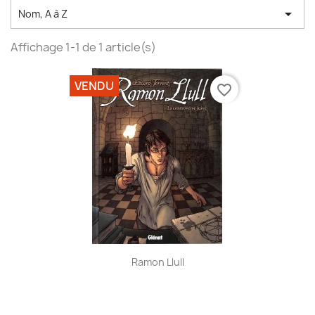

Nom, A à Z
Affichage 1-1 de 1 article(s)
VENDU
favorite_border
Ramon Llull