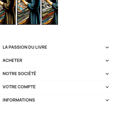
LA PASSION DU LIVRE

ACHETER

NOTRE SOCIÉTÉ

VOTRE COMPTE

INFORMATIONS
keyboard_arrow_down