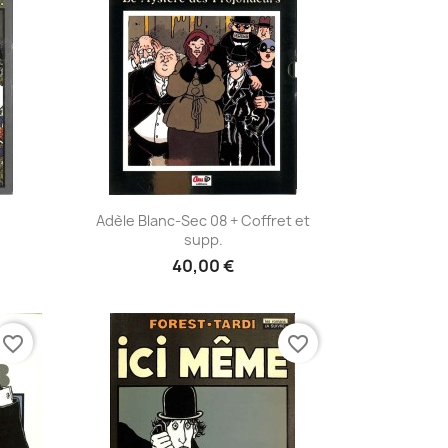
Aperçu rapide

Adèle Blanc-Sec 08 + Coffret et
supp.
40,00 €
favorite_border
favorite_border