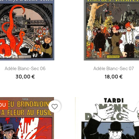
Aperçu rapide
Aperçu rapide


Adèle Blanc-Sec 06
Adèle Blanc-Sec 07
30,00 €
18,00 €
DU
favorite_border