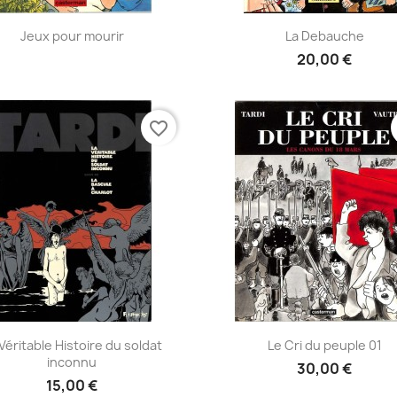
Aperçu rapide
Aperçu rapide


Jeux pour mourir
La Debauche
20,00 €
favorite_border
Aperçu rapide
Aperçu rapide


Véritable Histoire du soldat
Le Cri du peuple 01
inconnu
30,00 €
15,00 €