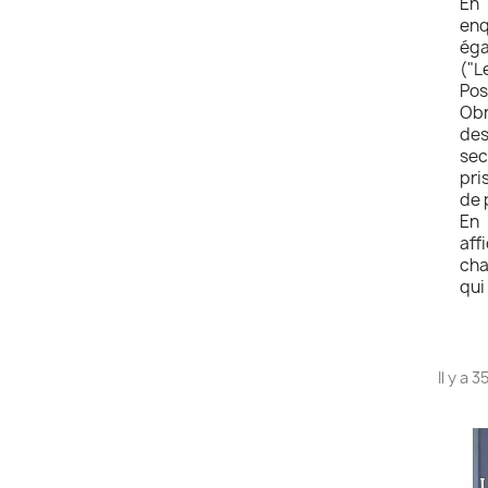
En 
enq
éga
("L
Pos
Obn
des
sec
pri
de 
En 
aff
cha
qui
Il y a 