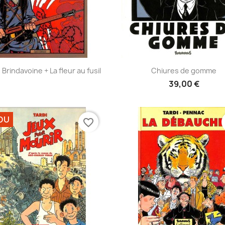
Aperçu rapide
Aperçu rapide


 Brindavoine + La fleur au fusil
Chiures de gomme
39,00 €
DU
favorite_border