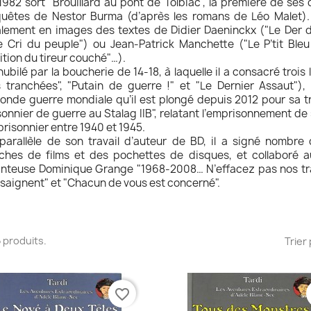
1982 sort "Brouillard au pont de Tolbiac", la première de ses
uêtes de Nestor Burma (d’après les romans de Léo Malet). P
lement en images des textes de Didier Daeninckx ("Le Der d
e Cri du peuple") ou Jean-Patrick Manchette ("Le P’tit Bleu
ition du tireur couché"…).
ubilé par la boucherie de 14-18, à laquelle il a consacré trois l
 tranchées", "Putain de guerre !" et "Le Dernier Assaut"),
onde guerre mondiale qu’il est plongé depuis 2012 pour sa tri
sonnier de guerre au Stalag IIB", relatant l’emprisonnement d
prisonnier entre 1940 et 1945.
parallèle de son travail d’auteur de BD, il a signé nombre d
iches de films et des pochettes de disques, et collaboré a
nteuse Dominique Grange "1968-2008… N’effacez pas nos tr
 saignent" et "Chacun de vous est concerné".
35 produits.
Trier 
favorite_border