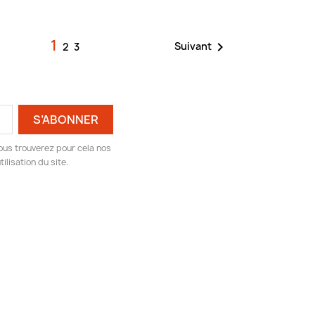
1

Suivant
2
3
ous trouverez pour cela nos
ilisation du site.