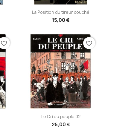
Aperçu rapide

La Position du tireur couché
15,00 €
favorite_border
favorite_border
Aperçu rapide

Le Cri du peuple 02
25,00 €