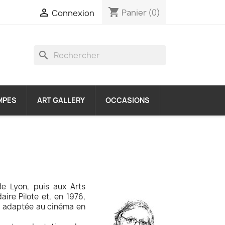
shopping_cart

Panier
(0)
Connexion
search
MPES
ART GALLERY
OCCASIONS
de Lyon, puis aux Arts
ire Pilote et, en 1976,
a adaptée au cinéma en