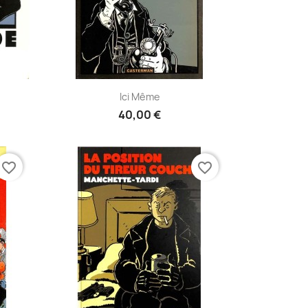
Aperçu rapide

Ici Même
40,00 €
favorite_border
favorite_border