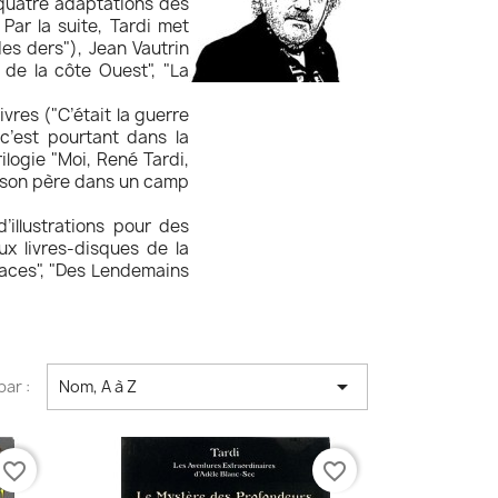
 quatre adaptations des
ar la suite, Tardi met
es ders"), Jean Vautrin
 de la côte Ouest", "La
ivres ("C’était la guerre
 c’est pourtant dans la
logie "Moi, René Tardi,
e son père dans un camp
’illustrations pour des
ux livres-disques de la
aces", "Des Lendemains

par :
Nom, A à Z
favorite_border
favorite_border