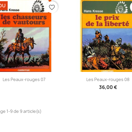
DU
favorite_border
Aperçu rapide
Aperçu rapide


Les Peaux-rouges 07
Les Peaux-rouges 08
36,00 €
ge 1-9 de 9 article(s)