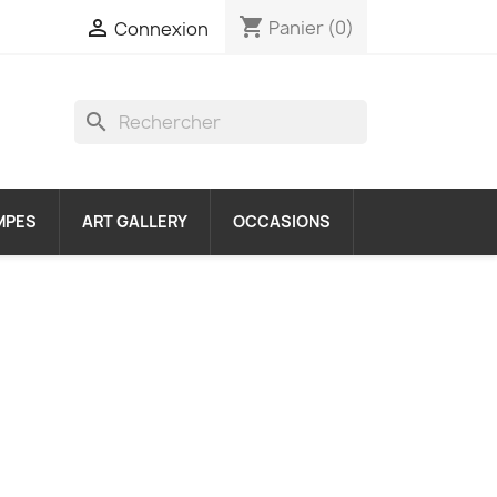
shopping_cart

Panier
(0)
Connexion
search
MPES
ART GALLERY
OCCASIONS