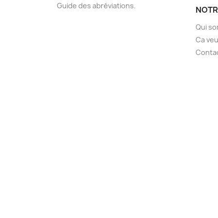
Guide des abréviations.
NOTR
Qui s
Ca veu
Conta