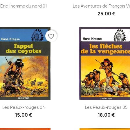
Aperçu rapide
Aperçu rapide


Eric l'homme du nord 01
Les Aventures de François V
25,00 €
favorite_border
Aperçu rapide
Aperçu rapide


Les Peaux-rouges 04
Les Peaux-rouges 05
15,00 €
18,00 €