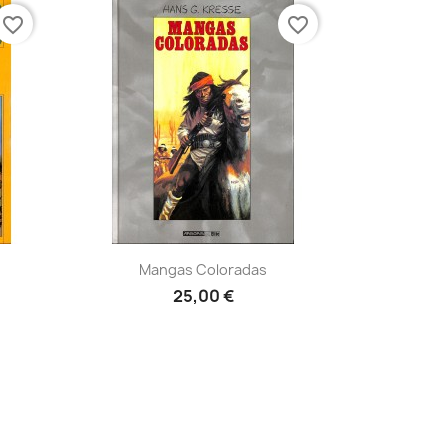
favorite_border
favorite_border
Aperçu rapide

Mangas Coloradas
25,00 €