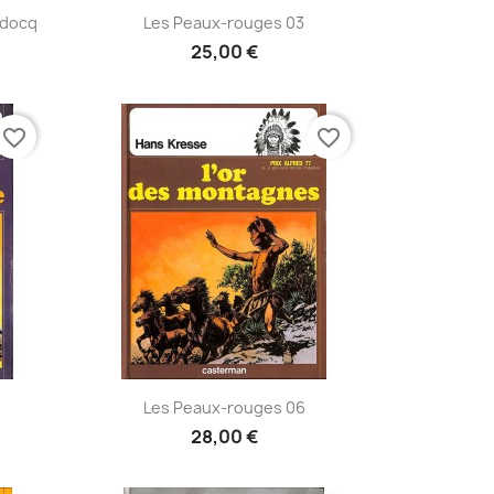
Aperçu rapide

idocq
Les Peaux-rouges 03
25,00 €
favorite_border
favorite_border
Aperçu rapide

Les Peaux-rouges 06
28,00 €