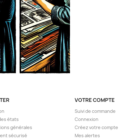
TER
VOTRE COMPTE
son
Suivi de commande
des états
Connexion
ions générales
Créez votre compte
ent sécurisé
Mes alertes