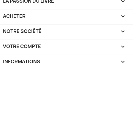
LA PASSION DU LIVRE

ACHETER

NOTRE SOCIÉTÉ

VOTRE COMPTE

INFORMATIONS
keyboard_arrow_down