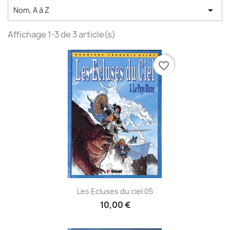

Nom, A à Z
Affichage 1-3 de 3 article(s)
favorite_border
Les Ecluses du ciel 05
10,00 €