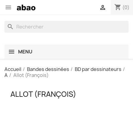
shopping_cart


(0)
search
MENU
Accueil
Bandes dessinées
BD par dessinateurs
A
Allot (François)
ALLOT (FRANÇOIS)