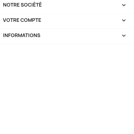
NOTRE SOCIÉTÉ

VOTRE COMPTE

INFORMATIONS
keyboard_arrow_down