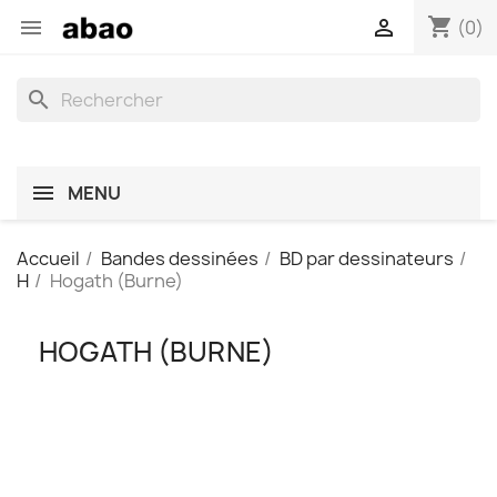
shopping_cart


(0)
search
MENU
Accueil
Bandes dessinées
BD par dessinateurs
H
Hogath (Burne)
HOGATH (BURNE)