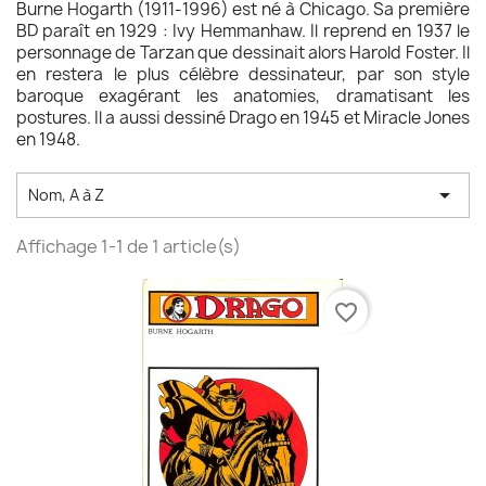
Burne Hogarth (1911-1996) est né à Chicago. Sa première
BD paraît en 1929 : Ivy Hemmanhaw. Il reprend en 1937 le
personnage de Tarzan que dessinait alors Harold Foster. Il
en restera le plus célèbre dessinateur, par son style
baroque exagérant les anatomies, dramatisant les
postures. Il a aussi dessiné Drago en 1945 et Miracle Jones
en 1948.

Nom, A à Z
Affichage 1-1 de 1 article(s)
favorite_border