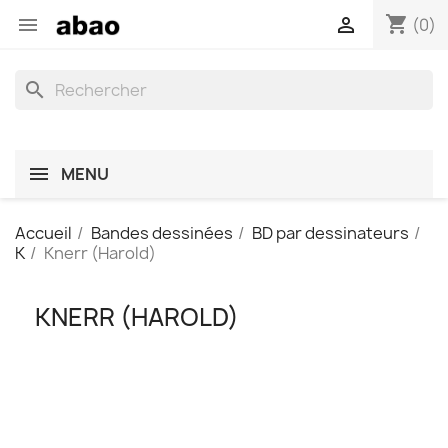
shopping_cart


(0)
search
MENU
Accueil
Bandes dessinées
BD par dessinateurs
K
Knerr (Harold)
KNERR (HAROLD)