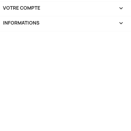
VOTRE COMPTE

INFORMATIONS
keyboard_arrow_down