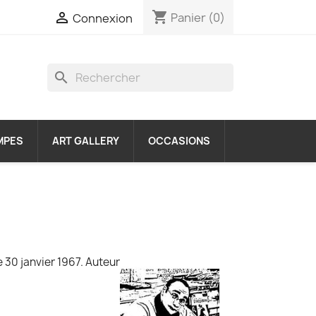
shopping_cart

Panier
(0)
Connexion
search
MPES
ART GALLERY
OCCASIONS
 30 janvier 1967. Auteur