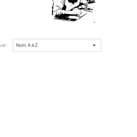

par :
Nom, A à Z