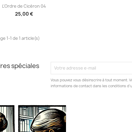
Aperçu rapide

L'Ordre de Cicéron 04
25,00 €
ge 1-1 de 1 article(s)
res spéciales
Vous pouvez vous désinscrire à tout moment. V
informations de contact dans les conditions d'ut