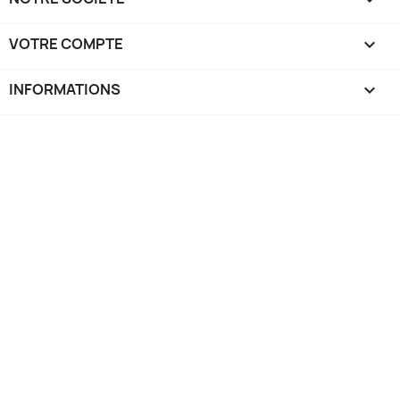
VOTRE COMPTE

INFORMATIONS
keyboard_arrow_down