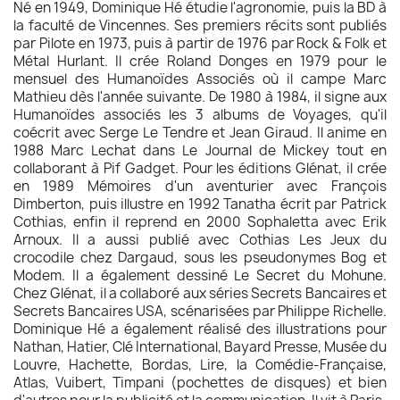
Né en 1949, Dominique Hé étudie l'agronomie, puis la BD à
la faculté de Vincennes. Ses premiers récits sont publiés
par Pilote en 1973, puis à partir de 1976 par Rock & Folk et
Métal Hurlant. Il crée Roland Donges en 1979 pour le
mensuel des Humanoïdes Associés où il campe Marc
Mathieu dès l'année suivante. De 1980 à 1984, il signe aux
Humanoïdes associés les 3 albums de Voyages, qu'il
coécrit avec Serge Le Tendre et Jean Giraud. Il anime en
1988 Marc Lechat dans Le Journal de Mickey tout en
collaborant à Pif Gadget. Pour les éditions Glénat, il crée
en 1989 Mémoires d'un aventurier avec François
Dimberton, puis illustre en 1992 Tanatha écrit par Patrick
Cothias, enfin il reprend en 2000 Sophaletta avec Erik
Arnoux. Il a aussi publié avec Cothias Les Jeux du
crocodile chez Dargaud, sous les pseudonymes Bog et
Modem. Il a également dessiné Le Secret du Mohune.
Chez Glénat, il a collaboré aux séries Secrets Bancaires et
Secrets Bancaires USA, scénarisées par Philippe Richelle.
Dominique Hé a également réalisé des illustrations pour
Nathan, Hatier, Clé International, Bayard Presse, Musée du
Louvre, Hachette, Bordas, Lire, la Comédie-Française,
Atlas, Vuibert, Timpani (pochettes de disques) et bien