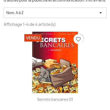
d'autres pour la publicité et la communication. Il vit à Paris.

Nom, A à Z
Affichage 1-4 de 4 article(s)
VENDU
favorite_border
Secrets bancaires 03