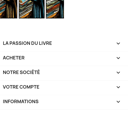
LA PASSION DU LIVRE

ACHETER

NOTRE SOCIÉTÉ

VOTRE COMPTE

INFORMATIONS
keyboard_arrow_down