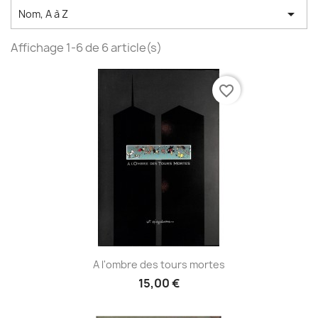

Nom, A à Z
Affichage 1-6 de 6 article(s)
favorite_border
A l'ombre des tours mortes
15,00 €