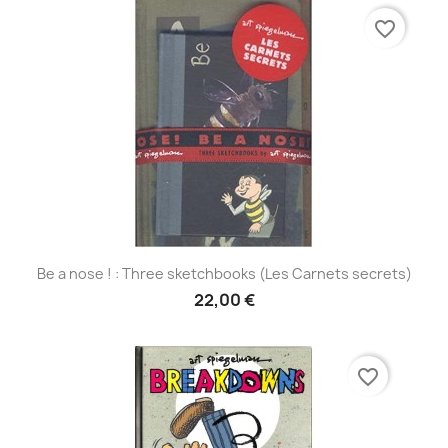
favorite_border
Be a nose ! : Three sketchbooks (Les Carnets secrets)
22,00 €
favorite_border