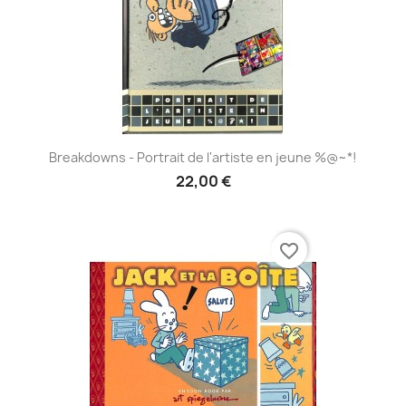
Breakdowns - Portrait de l'artiste en jeune %@~*!
22,00 €
favorite_border