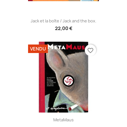
Jack et la boîte / Jack and the box.
22,00 €
VENDU
favorite_border
MetaMaus