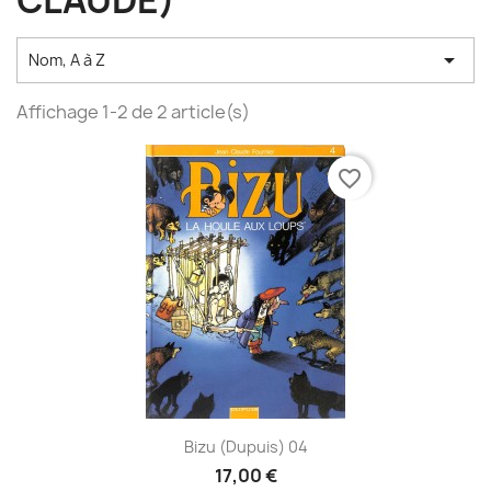
CLAUDE)

Nom, A à Z
Affichage 1-2 de 2 article(s)
favorite_border
Bizu (Dupuis) 04
17,00 €