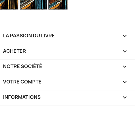
LA PASSION DU LIVRE

ACHETER

NOTRE SOCIÉTÉ

VOTRE COMPTE

INFORMATIONS
keyboard_arrow_down