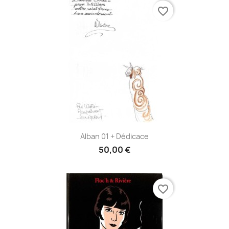
favorite_border
Alban 01 + Dédicace
50,00 €
favorite_border