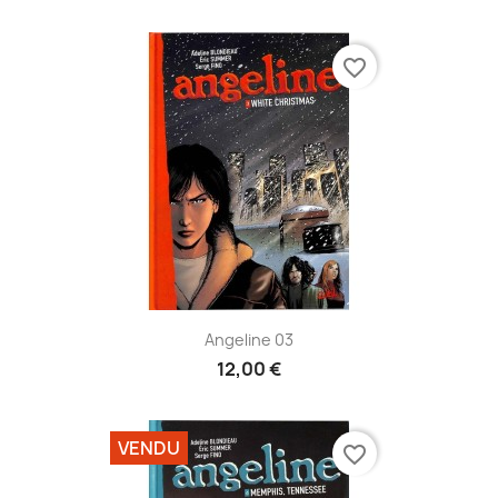
favorite_border
Angeline 03
12,00 €
VENDU
favorite_border