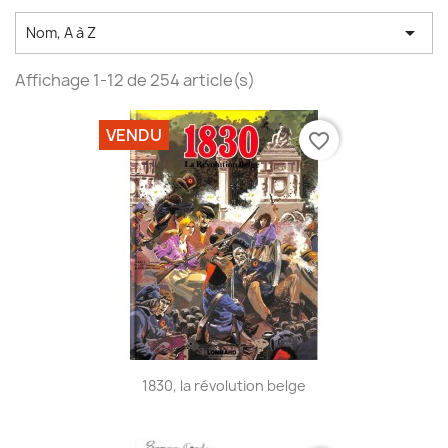

Nom, A à Z
Affichage 1-12 de 254 article(s)
VENDU
favorite_border
1830, la révolution belge