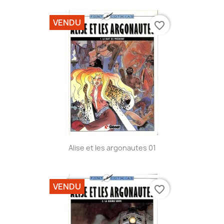
VENDU
favorite_border
Alise et les argonautes 01
VENDU
favorite_border