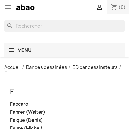
shopping_cart


(0)
search
MENU
Accueil
Bandes dessinées
BD par dessinateurs
F
F
Fabcaro
Fahrer (Walter)
Falque (Denis)
Faure (Michel)