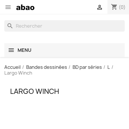
shopping_cart


(0)
search
MENU
Accueil
Bandes dessinées
BD par séries
L
Largo Winch
LARGO WINCH