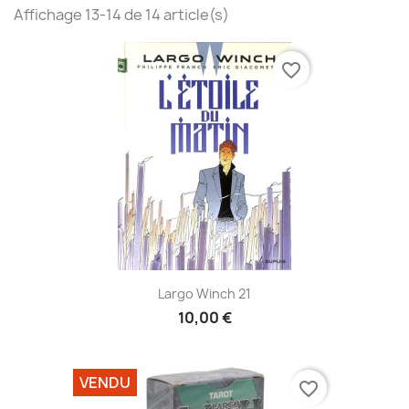
Affichage 13-14 de 14 article(s)
favorite_border
Largo Winch 21
10,00 €
VENDU
favorite_border