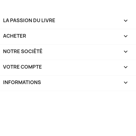
LA PASSION DU LIVRE

ACHETER

NOTRE SOCIÉTÉ

VOTRE COMPTE

INFORMATIONS
keyboard_arrow_down