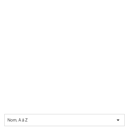

Nom, A à Z