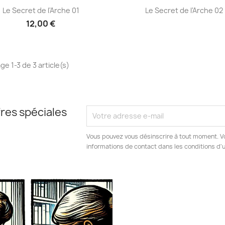
Aperçu rapide
Aperçu rapide


Le Secret de l'Arche 01
Le Secret de l'Arche 02
12,00 €
ge 1-3 de 3 article(s)
res spéciales
Vous pouvez vous désinscrire à tout moment. V
informations de contact dans les conditions d'ut