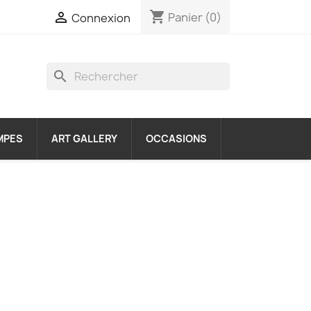
shopping_cart

Panier
(0)
Connexion
search
MPES
ART GALLERY
OCCASIONS