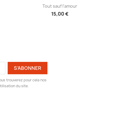
Aperçu rapide

Tout sauf l'amour
15,00 €
ous trouverez pour cela nos
ilisation du site.