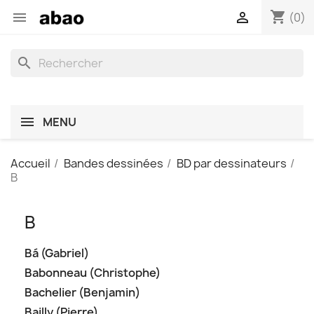
shopping_cart


(0)
search
MENU
Accueil
Bandes dessinées
BD par dessinateurs
B
B
Bá (Gabriel)
Babonneau (Christophe)
Bachelier (Benjamin)
Bailly (Pierre)