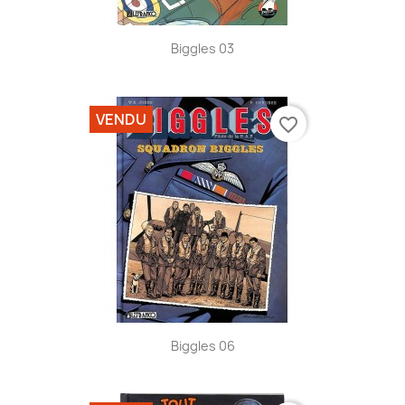
Biggles 03
VENDU
favorite_border
Biggles 06