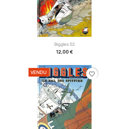
Biggles 02
12,00 €
VENDU
favorite_border