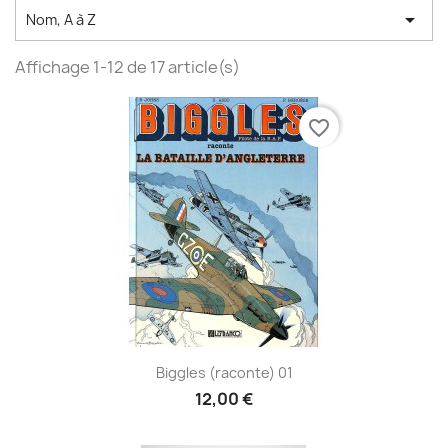

Nom, A à Z
Affichage 1-12 de 17 article(s)
favorite_border
Biggles (raconte) 01
12,00 €