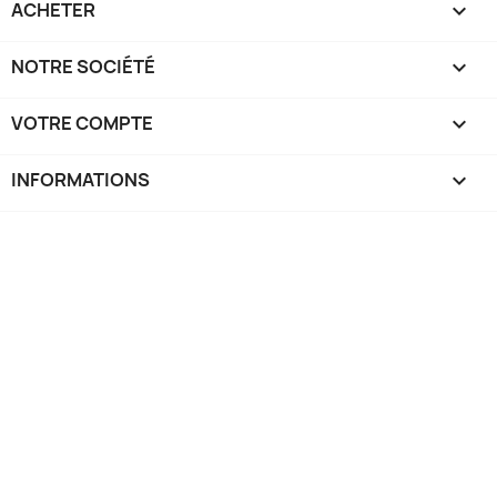
ACHETER

NOTRE SOCIÉTÉ

VOTRE COMPTE

INFORMATIONS
keyboard_arrow_down