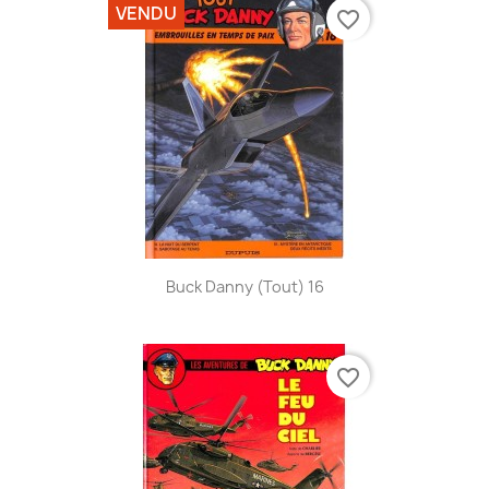
VENDU
favorite_border
Buck Danny (Tout) 16
favorite_border