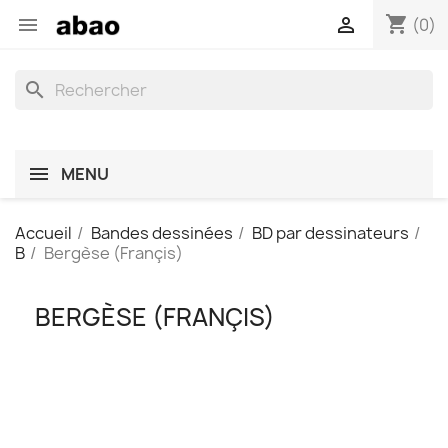
shopping_cart


(0)
search
MENU
Accueil
Bandes dessinées
BD par dessinateurs
B
Bergèse (Françis)
BERGÈSE (FRANÇIS)