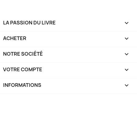
LA PASSION DU LIVRE

ACHETER

NOTRE SOCIÉTÉ

VOTRE COMPTE

INFORMATIONS
keyboard_arrow_down