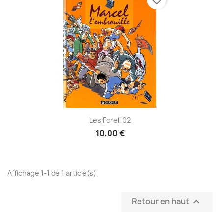
favorite_border
Les Forell 02
10,00 €
Affichage 1-1 de 1 article(s)
Retour en haut
