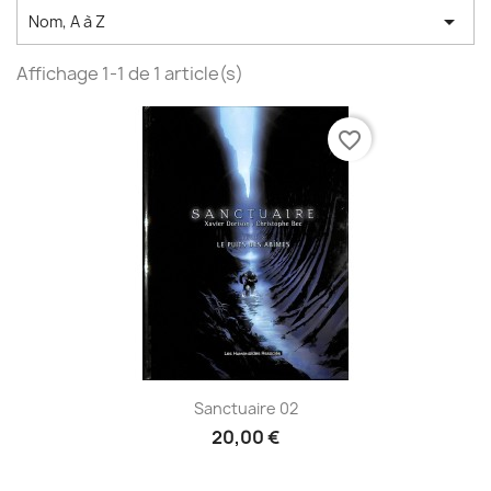

Nom, A à Z
Affichage 1-1 de 1 article(s)
favorite_border
Sanctuaire 02
20,00 €