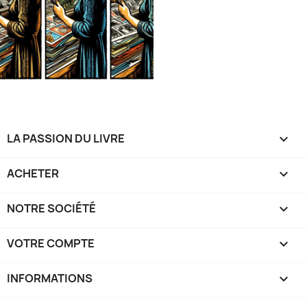
LA PASSION DU LIVRE

ACHETER

NOTRE SOCIÉTÉ

VOTRE COMPTE

INFORMATIONS
keyboard_arrow_down