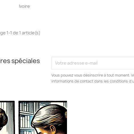
Aperçu rapide

Ivoire
ge 1-1 de 1 article(s)
res spéciales
Vous pouvez vous désinscrire à tout moment. V
informations de contact dans les conditions d'ut