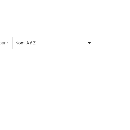

par :
Nom, A à Z