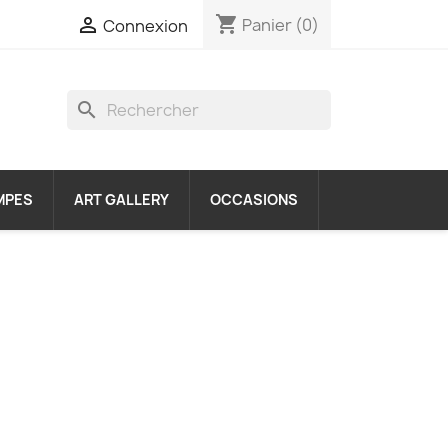
shopping_cart

Panier
(0)
Connexion
search
MPES
ART GALLERY
OCCASIONS