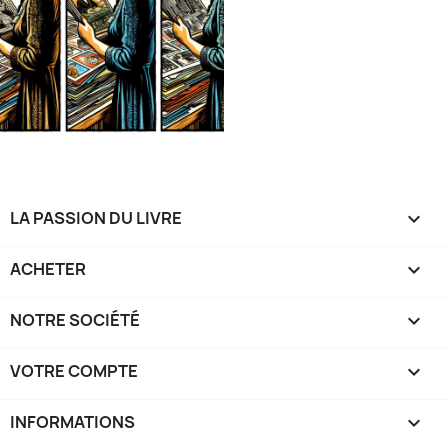
LA PASSION DU LIVRE

ACHETER

NOTRE SOCIÉTÉ

VOTRE COMPTE

INFORMATIONS
keyboard_arrow_down