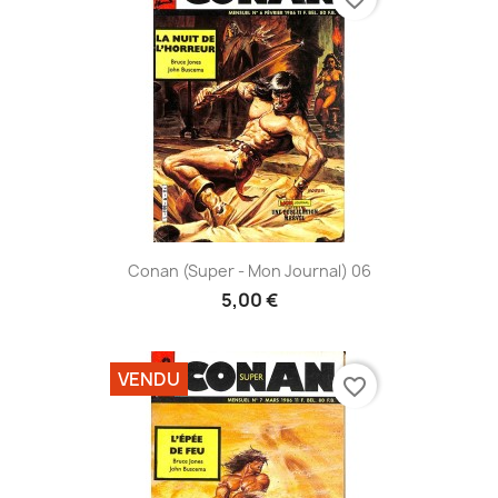
Conan (Super - Mon Journal) 06
5,00 €
VENDU
favorite_border