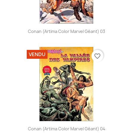
Conan (Artima Color Marvel Géant) 03
VENDU
favorite_border
Conan (Artima Color Marvel Géant) 04