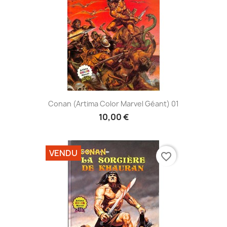
Conan (Artima Color Marvel Géant) 01
10,00 €
VENDU
favorite_border