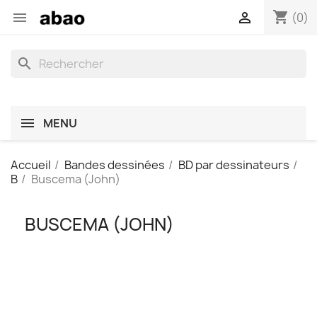
shopping_cart


(0)
search
MENU
Accueil
Bandes dessinées
BD par dessinateurs
B
Buscema (John)
BUSCEMA (JOHN)