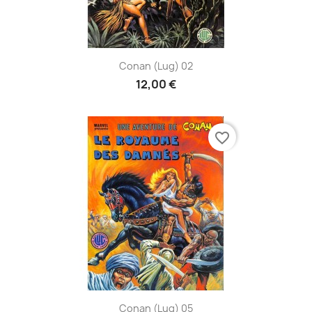
Conan (Lug) 02
12,00 €
favorite_border
Conan (Lug) 05