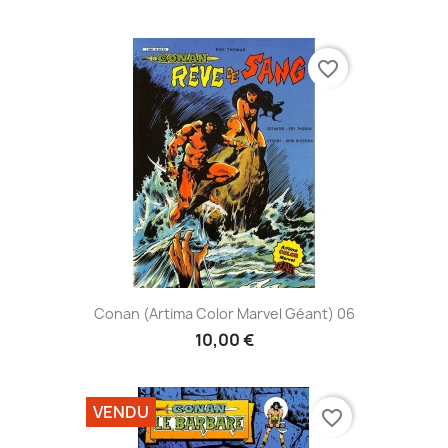
favorite_border
Conan (Artima Color Marvel Géant) 06
10,00 €
VENDU
favorite_border