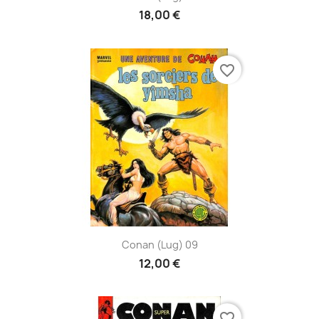
18,00 €
favorite_border
Conan (Lug) 09
12,00 €
favorite_border