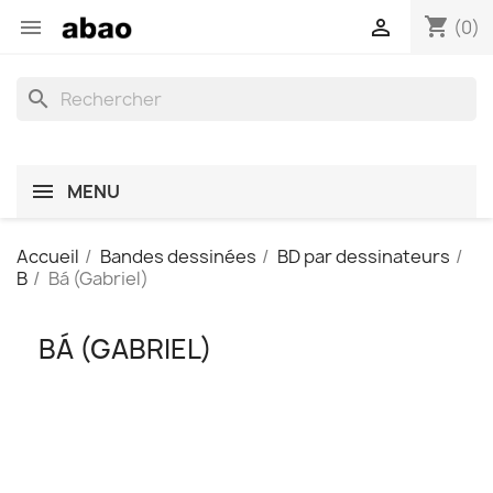
shopping_cart


(0)
search
MENU
Accueil
Bandes dessinées
BD par dessinateurs
B
Bá (Gabriel)
BÁ (GABRIEL)