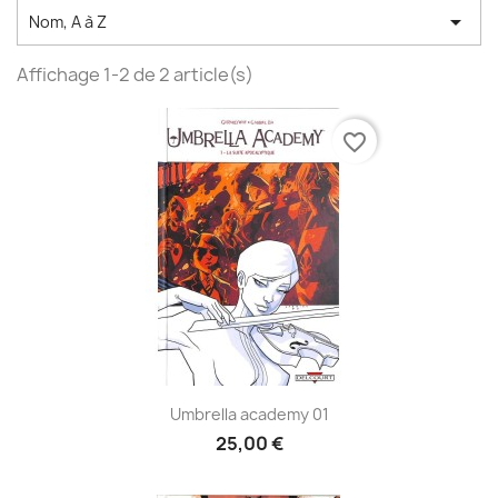

Nom, A à Z
Affichage 1-2 de 2 article(s)
favorite_border
Umbrella academy 01
25,00 €