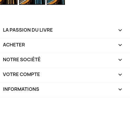
LA PASSION DU LIVRE

ACHETER

NOTRE SOCIÉTÉ

VOTRE COMPTE

INFORMATIONS
keyboard_arrow_down