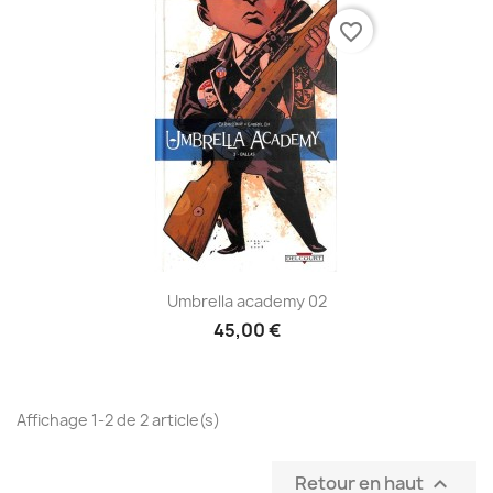
favorite_border
Umbrella academy 02
45,00 €
Affichage 1-2 de 2 article(s)
Retour en haut
