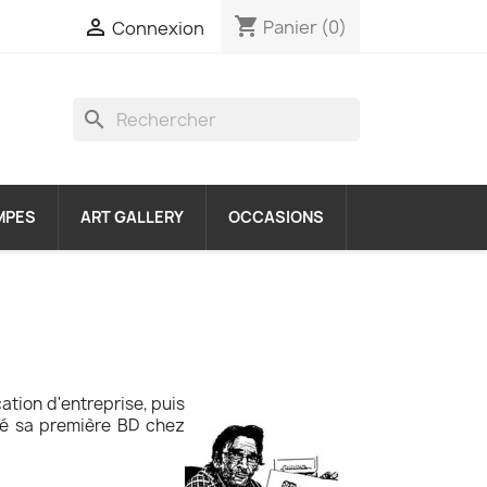
shopping_cart

Panier
(0)
Connexion
search
MPES
ART GALLERY
OCCASIONS
ation d'entreprise, puis
lié sa première BD chez