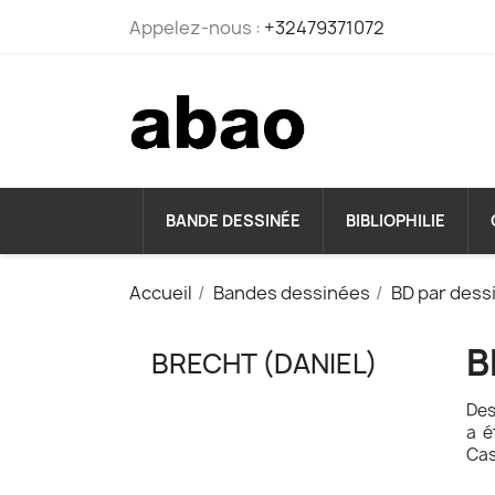
Appelez-nous :
+32479371072
BANDE DESSINÉE
BIBLIOPHILIE
Accueil
Bandes dessinées
BD par dess
B
BRECHT (DANIEL)
Des
a é
Cas