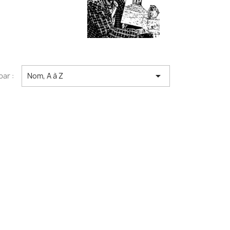

par :
Nom, A à Z