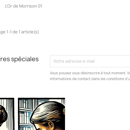
Aperçu rapide

L'Or de Morrison 01
ge 1-1 de 1 article(s)
res spéciales
Vous pouvez vous désinscrire à tout moment. V
informations de contact dans les conditions d'ut