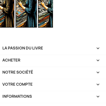
LA PASSION DU LIVRE

ACHETER

NOTRE SOCIÉTÉ

VOTRE COMPTE

INFORMATIONS
keyboard_arrow_down