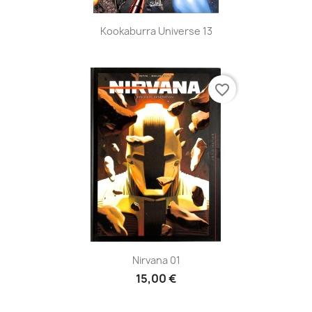
Kookaburra Universe 13
favorite_border
Nirvana 01
15,00 €