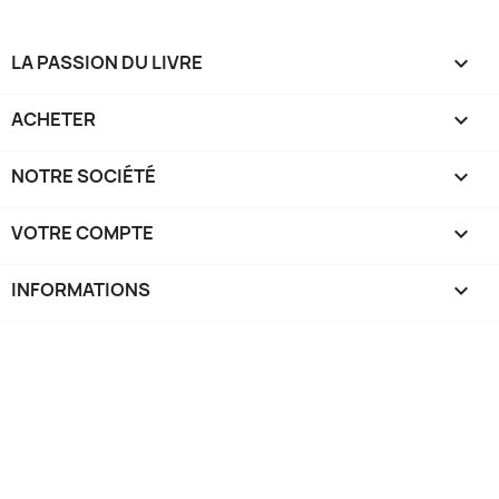
LA PASSION DU LIVRE

ACHETER

NOTRE SOCIÉTÉ

VOTRE COMPTE

INFORMATIONS
keyboard_arrow_down