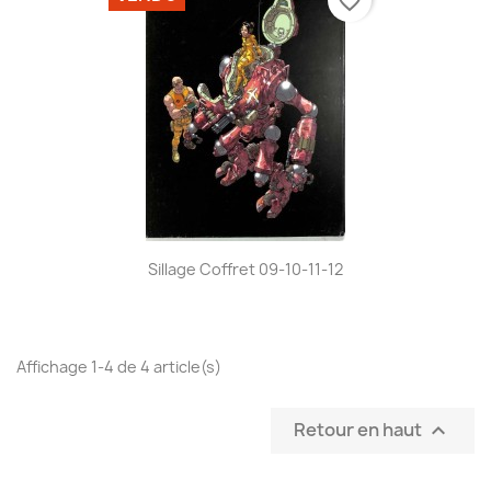
favorite_border
Sillage Coffret 09-10-11-12
Affichage 1-4 de 4 article(s)
Retour en haut
