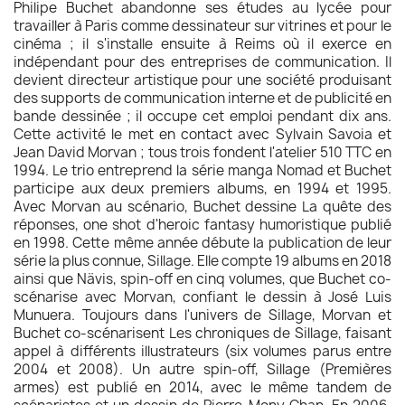
Philipe Buchet abandonne ses études au lycée pour
travailler à Paris comme dessinateur sur vitrines et pour le
cinéma ; il s'installe ensuite à Reims où il exerce en
indépendant pour des entreprises de communication. Il
devient directeur artistique pour une société produisant
des supports de communication interne et de publicité en
bande dessinée ; il occupe cet emploi pendant dix ans.
Cette activité le met en contact avec Sylvain Savoia et
Jean David Morvan ; tous trois fondent l'atelier 510 TTC en
1994. Le trio entreprend la série manga Nomad et Buchet
participe aux deux premiers albums, en 1994 et 1995.
Avec Morvan au scénario, Buchet dessine La quête des
réponses, one shot d'heroic fantasy humoristique publié
en 1998. Cette même année débute la publication de leur
série la plus connue, Sillage. Elle compte 19 albums en 2018
ainsi que Nävis, spin-off en cinq volumes, que Buchet co-
scénarise avec Morvan, confiant le dessin à José Luis
Munuera. Toujours dans l'univers de Sillage, Morvan et
Buchet co-scénarisent Les chroniques de Sillage, faisant
appel à différents illustrateurs (six volumes parus entre
2004 et 2008). Un autre spin-off, Sillage (Premières
armes) est publié en 2014, avec le même tandem de