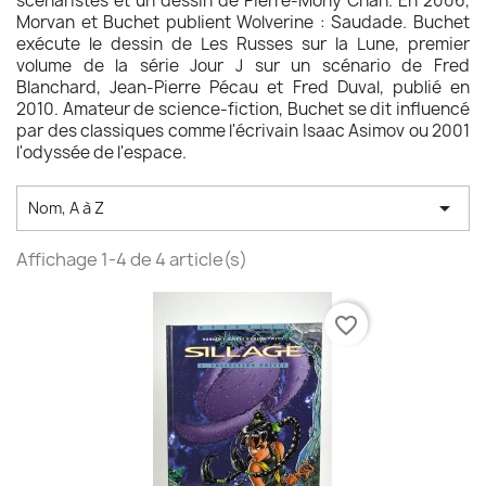
scénaristes et un dessin de Pierre-Mony Chan. En 2006,
Morvan et Buchet publient Wolverine : Saudade. Buchet
exécute le dessin de Les Russes sur la Lune, premier
volume de la série Jour J sur un scénario de Fred
Blanchard, Jean-Pierre Pécau et Fred Duval, publié en
2010. Amateur de science-fiction, Buchet se dit influencé
par des classiques comme l'écrivain Isaac Asimov ou 2001
l'odyssée de l'espace.

Nom, A à Z
Affichage 1-4 de 4 article(s)
favorite_border