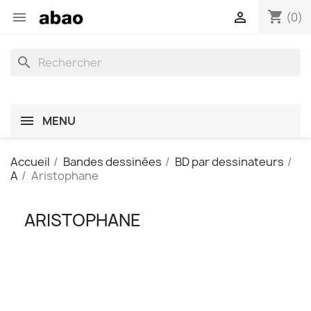
shopping_cart


(0)
search
MENU
Accueil
Bandes dessinées
BD par dessinateurs
A
Aristophane
ARISTOPHANE