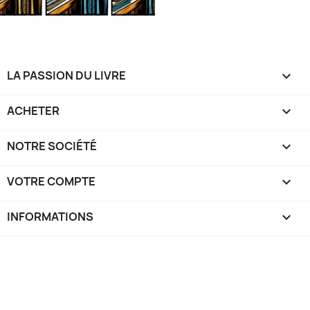
LA PASSION DU LIVRE

ACHETER

NOTRE SOCIÉTÉ

VOTRE COMPTE

INFORMATIONS
keyboard_arrow_down