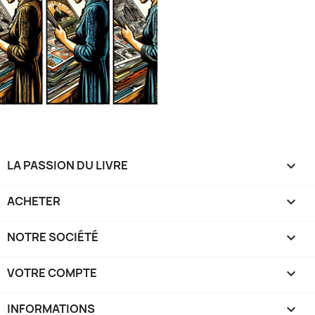
LA PASSION DU LIVRE

ACHETER

NOTRE SOCIÉTÉ

VOTRE COMPTE

INFORMATIONS
keyboard_arrow_down