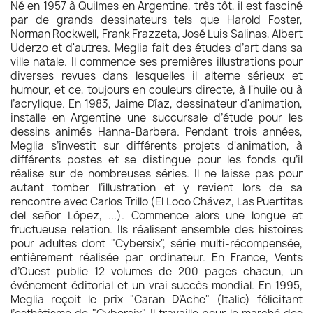
Né en 1957 à Quilmes en Argentine, très tôt, il est fasciné
par de grands dessinateurs tels que Harold Foster,
Norman Rockwell, Frank Frazzeta, José Luis Salinas, Albert
Uderzo et d'autres. Meglia fait des études d’art dans sa
ville natale. Il commence ses premières illustrations pour
diverses revues dans lesquelles il alterne sérieux et
humour, et ce, toujours en couleurs directe, à l'huile ou à
l’acrylique. En 1983, Jaime Díaz, dessinateur d'animation,
installe en Argentine une succursale d’étude pour les
dessins animés Hanna-Barbera. Pendant trois années,
Meglia s’investit sur différents projets d'animation, à
différents postes et se distingue pour les fonds qu’il
réalise sur de nombreuses séries. Il ne laisse pas pour
autant tomber l’illustration et y revient lors de sa
rencontre avec Carlos Trillo (El Loco Chávez, Las Puertitas
del señor López, ...). Commence alors une longue et
fructueuse relation. Ils réalisent ensemble des histoires
pour adultes dont "Cybersix", série multi-récompensée,
entièrement réalisée par ordinateur. En France, Vents
d’Ouest publie 12 volumes de 200 pages chacun, un
événement éditorial et un vrai succès mondial. En 1995,
Meglia reçoit le prix "Caran D’Ache" (Italie) félicitant