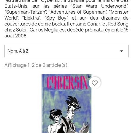
l’esthètisme de "Cybersix". Il travaille pour le marché des
Etats-Unis, sur les séries "Star Wars Underworld",
"Superman-Tarzan", "Adventures of Superman", "Monster
World", "Elektra", "Spy Boy", et sur des dizaines de
couvertures de comic books. Il entame Cañari et Red Song
chez Soleil. Carlos Meglia est décédé prématurément le 15
aout 2008.

Nom, A à Z
Affichage 1-2 de 2 article(s)
favorite_border