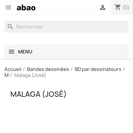
shopping_cart


(0)
search
MENU
Accueil
Bandes dessinées
BD par dessinateurs
M
Malaga (José)
MALAGA (JOSÉ)