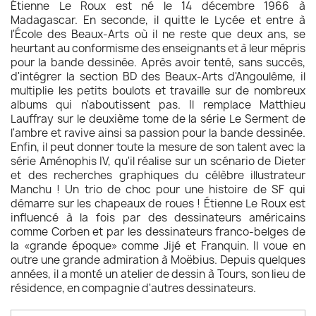
Étienne Le Roux est né le 14 décembre 1966 à
Madagascar. En seconde, il quitte le Lycée et entre à
l'École des Beaux-Arts où il ne reste que deux ans, se
heurtant au conformisme des enseignants et à leur mépris
pour la bande dessinée. Après avoir tenté, sans succès,
d'intégrer la section BD des Beaux-Arts d'Angoulême, il
multiplie les petits boulots et travaille sur de nombreux
albums qui n'aboutissent pas. Il remplace Matthieu
Lauffray sur le deuxième tome de la série Le Serment de
l'ambre et ravive ainsi sa passion pour la bande dessinée.
Enfin, il peut donner toute la mesure de son talent avec la
série Aménophis IV, qu'il réalise sur un scénario de Dieter
et des recherches graphiques du célèbre illustrateur
Manchu ! Un trio de choc pour une histoire de SF qui
démarre sur les chapeaux de roues ! Étienne Le Roux est
influencé à la fois par des dessinateurs américains
comme Corben et par les dessinateurs franco-belges de
la «grande époque» comme Jijé et Franquin. Il voue en
outre une grande admiration à Moëbius. Depuis quelques
années, il a monté un atelier de dessin à Tours, son lieu de
résidence, en compagnie d'autres dessinateurs.