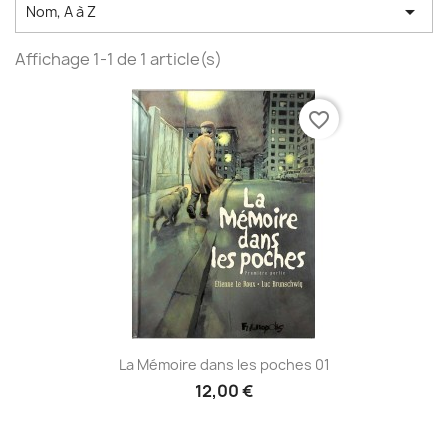

Nom, A à Z
Affichage 1-1 de 1 article(s)
favorite_border
La Mémoire dans les poches 01
12,00 €