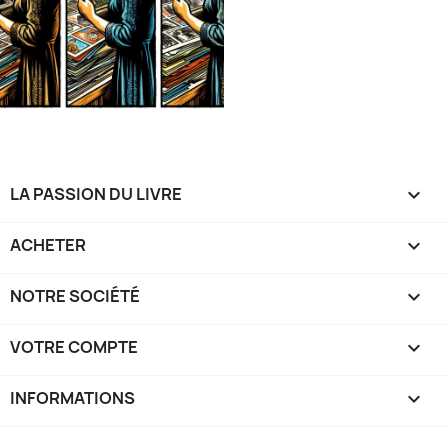
LA PASSION DU LIVRE

ACHETER

NOTRE SOCIÉTÉ

VOTRE COMPTE

INFORMATIONS
keyboard_arrow_down