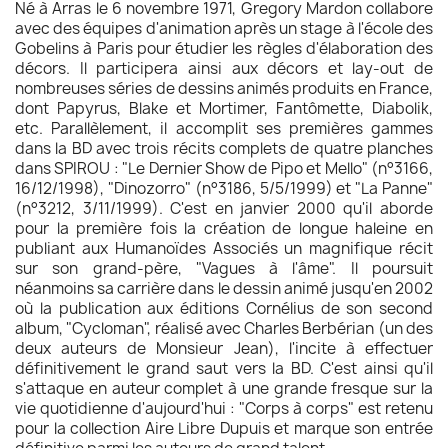
Né à Arras le 6 novembre 1971, Gregory Mardon collabore
avec des équipes d'animation après un stage à l'école des
Gobelins à Paris pour étudier les règles d'élaboration des
décors. Il participera ainsi aux décors et lay-out de
nombreuses séries de dessins animés produits en France,
dont Papyrus, Blake et Mortimer, Fantômette, Diabolik,
etc. Parallèlement, il accomplit ses premières gammes
dans la BD avec trois récits complets de quatre planches
dans SPIROU : "Le Dernier Show de Pipo et Mello" (n°3166,
16/12/1998), "Dinozorro" (n°3186, 5/5/1999) et "La Panne"
(n°3212, 3/11/1999). C'est en janvier 2000 qu'il aborde
pour la première fois la création de longue haleine en
publiant aux Humanoïdes Associés un magnifique récit
sur son grand-père, "Vagues à l'âme". Il poursuit
néanmoins sa carrière dans le dessin animé jusqu'en 2002
où la publication aux éditions Cornélius de son second
album, "Cycloman", réalisé avec Charles Berbérian (un des
deux auteurs de Monsieur Jean), l'incite à effectuer
définitivement le grand saut vers la BD. C'est ainsi qu'il
s'attaque en auteur complet à une grande fresque sur la
vie quotidienne d'aujourd'hui : "Corps à corps" est retenu
pour la collection Aire Libre Dupuis et marque son entrée