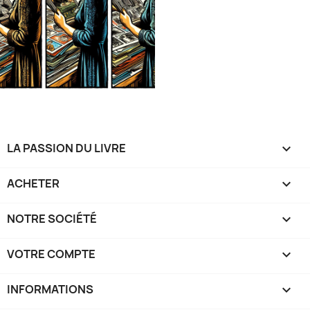
LA PASSION DU LIVRE

ACHETER

NOTRE SOCIÉTÉ

VOTRE COMPTE

INFORMATIONS
keyboard_arrow_down