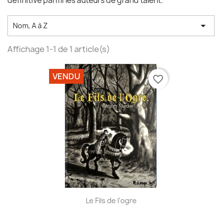
définitive parmi les auteurs de grand talent.

Nom, A à Z
Affichage 1-1 de 1 article(s)
VENDU
favorite_border
Le Fils de l'ogre