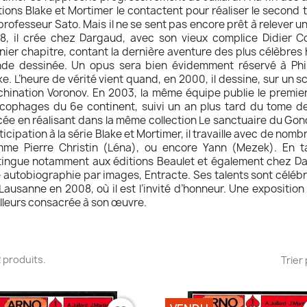
tions Blake et Mortimer le contactent pour réaliser le second
professeur Sato. Mais il ne se sent pas encore prêt à relever u
8, il crée chez Dargaud, avec son vieux complice Didier Co
nier chapitre, contant la dernière aventure des plus célèbres h
de dessinée. Un opus sera bien évidemment réservé à Phil
ke. L’heure de vérité vient quand, en 2000, il dessine, sur un 
hination Voronov. En 2003, la même équipe publie le premie
cophages du 6e continent, suivi un an plus tard du tome deu
cée en réalisant dans la même collection Le sanctuaire du Go
ticipation à la série Blake et Mortimer, il travaille avec de no
me Pierre Christin (Léna), ou encore Yann (Mezek). En tant
tingue notamment aux éditions Beaulet et également chez Da
 autobiographie par images, Entracte. Ses talents sont célébré
Lausanne en 2008, où il est l’invité d’honneur. Une exposition
illeurs consacrée à son œuvre.
32 produits.
Trier 