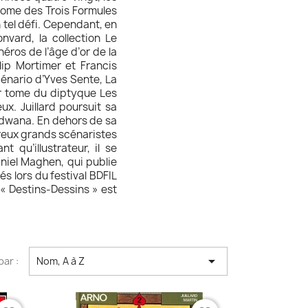
 tome des Trois Formules
n tel défi. Cependant, en
nvard, la collection Le
éros de l’âge d’or de la
ip Mortimer et Francis
scénario d’Yves Sente, La
r tome du diptyque Les
x. Juillard poursuit sa
ndwana. En dehors de sa
mbreux grands scénaristes
 qu’illustrateur, il se
niel Maghen, qui publie
s lors du festival BDFIL
 « Destins-Dessins » est

par :
Nom, A à Z