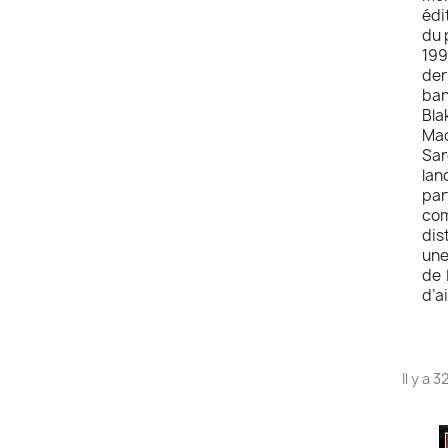
édi
du 
199
der
ban
Bla
Mac
Sar
lan
par
com
dis
une
de 
d’a
Il y a 