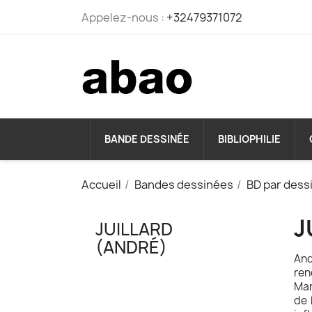
Appelez-nous :
+32479371072
BANDE DESSINÉE
BIBLIOPHILIE
Accueil
Bandes dessinées
BD par dess
J
JUILLARD
(ANDRÉ)
And
ren
Mar
de 