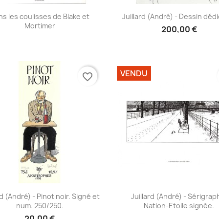
Aperçu rapide
Aperçu rapide


s les coulisses de Blake et
Juillard (André) - Dessin déd
Mortimer
200,00 €
VENDU
favorite_border
Aperçu rapide
Aperçu rapide


rd (André) - Pinot noir. Signé et
Juillard (André) - Sérigrap
num. 250/250.
Nation-Etoile signée.
20,00 €