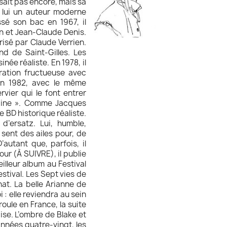
 sait pas encore, mais sa
de lui un auteur moderne
ssé son bac en 1967, il
ron et Jean-Claude Denis.
risé par Claude Verrien.
d de Saint-Gilles. Les
ée réaliste. En 1978, il
ration fructueuse avec
En 1982, avec le même
rvier qui le font entrer
raine ». Comme Jacques
e BD historique réaliste.
d’ersatz. Lui, humble,
sent des ailes pour, de
’autant que, parfois, il
our (À SUIVRE), il publie
eilleur album au Festival
stival. Les Sept vies de
at. La belle Arianne de
 : elle reviendra au sein
oule en France, la suite
se. L’ombre de Blake et
années quatre-vingt, les