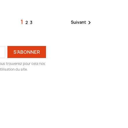
1

Suivant
2
3
ous trouverez pour cela nos
ilisation du site.