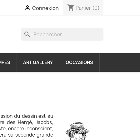
shopping_cart

Panier
(0)
Connexion
search
MPES
ART GALLERY
OCCASIONS
passion du dessin est au
ure des Hergé, Jacobs,
ste, encore inconscient,
 sera sa seconde grande