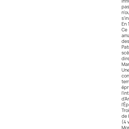
inf
pas
n’o
s’i
En 
Ce 
ama
des
Pat
scé
dir
Mar
Une
con
tem
épr
l’i
d’A
l’É
Tro
de 
(4 
Mor