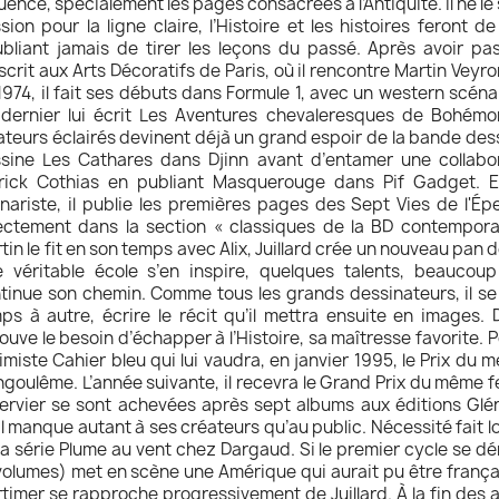
luence, spécialement les pages consacrées à l’Antiquité. Il ne le
sion pour la ligne claire, l’Histoire et les histoires feront 
ubliant jamais de tirer les leçons du passé. Après avoir pa
nscrit aux Arts Décoratifs de Paris, où il rencontre Martin Vey
1974, il fait ses débuts dans Formule 1, avec un western scéna
dernier lui écrit Les Aventures chevaleresques de Bohémon
teurs éclairés devinent déjà un grand espoir de la bande dessin
sine Les Cathares dans Djinn avant d’entamer une collabo
rick Cothias en publiant Masquerouge dans Pif Gadget. 
nariste, il publie les premières pages des Sept Vies de l'Épe
ectement dans la section « classiques de la BD contempo
tin le fit en son temps avec Alix, Juillard crée un nouveau pan d
 véritable école s’en inspire, quelques talents, beaucoup 
tinue son chemin. Comme tous les grands dessinateurs, il se 
ps à autre, écrire le récit qu’il mettra ensuite en images. D
ouve le besoin d’échapper à l’Histoire, sa maîtresse favorite. P
ntimiste Cahier bleu qui lui vaudra, en janvier 1995, le Prix du m
ngoulême. L’année suivante, il recevra le Grand Prix du même fe
pervier se sont achevées après sept albums aux éditions Glén
il manque autant à ses créateurs qu’au public. Nécessité fait loi
la série Plume au vent chez Dargaud. Si le premier cycle se dér
volumes) met en scène une Amérique qui aurait pu être françai
timer se rapproche progressivement de Juillard. À la fin des 