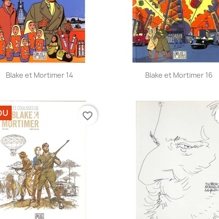
Aperçu rapide
Aperçu rapide


Blake et Mortimer 14
Blake et Mortimer 16
DU
favorite_border