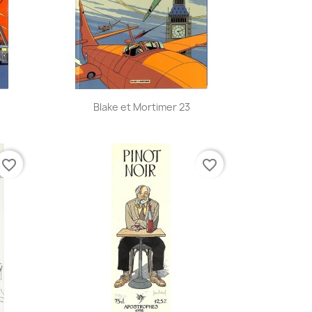
Aperçu rapide

Blake et Mortimer 23
favorite_border
favorite_border