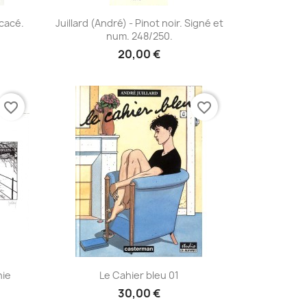
Aperçu rapide

icacé.
Juillard (André) - Pinot noir. Signé et
num. 248/250.
20,00 €
favorite_border
favorite_border
Aperçu rapide

hie
Le Cahier bleu 01
30,00 €