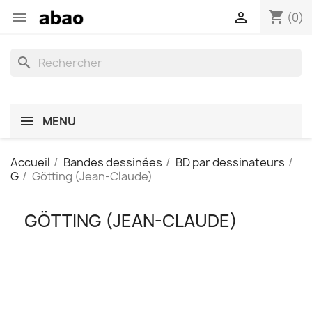
shopping_cart


(0)
search
MENU
Accueil
Bandes dessinées
BD par dessinateurs
G
Götting (Jean-Claude)
GÖTTING (JEAN-CLAUDE)