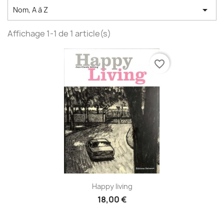

Nom, A à Z
Affichage 1-1 de 1 article(s)
favorite_border
Happy living
18,00 €