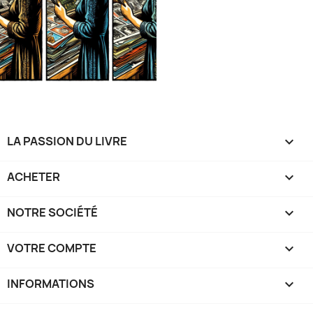
LA PASSION DU LIVRE

ACHETER

NOTRE SOCIÉTÉ

VOTRE COMPTE

INFORMATIONS
keyboard_arrow_down