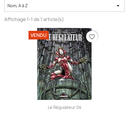

Nom, A à Z
Affichage 1-1 de 1 article(s)
VENDU
favorite_border
Le Régulateur 04