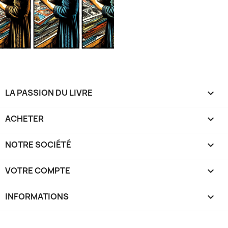
LA PASSION DU LIVRE

ACHETER

NOTRE SOCIÉTÉ

VOTRE COMPTE

INFORMATIONS
keyboard_arrow_down