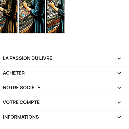
LA PASSION DU LIVRE

ACHETER

NOTRE SOCIÉTÉ

VOTRE COMPTE

INFORMATIONS
keyboard_arrow_down