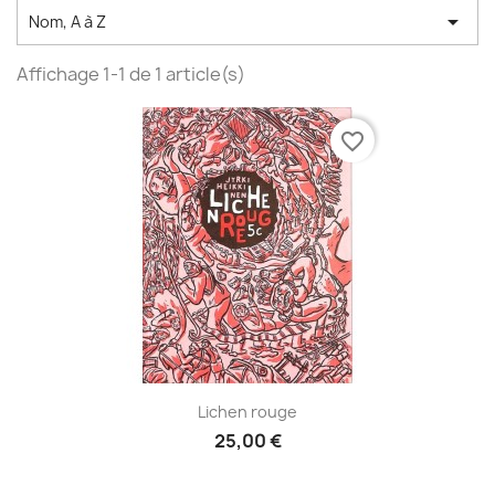

Nom, A à Z
Affichage 1-1 de 1 article(s)
favorite_border
Lichen rouge
25,00 €